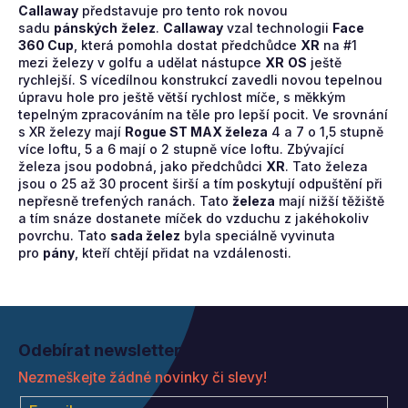
Callaway
představuje pro tento rok novou
sadu
pánských
želez
.
Callaway
vzal technologii
Face
360 ​​Cup
, která pomohla dostat předchůdce
XR
na #1
mezi železy v golfu a udělat nástupce
XR
OS
ještě
rychlejší. S vícedílnou konstrukcí zavedli novou tepelnou
úpravu hole pro ještě větší rychlost míče, s měkkým
tepelným zpracováním na těle pro lepší pocit. Ve srovnání
s XR železy mají
Rogue ST MAX železa
4 a 7 o 1,5 stupně
více loftu, 5 a 6 mají o 2 stupně více loftu. Zbývající
železa jsou podobná, jako předchůdci
XR
. Tato železa
jsou o 25 až 30 procent širší a tím poskytují odpuštění při
nepřesně trefených ranách. Tato
železa
mají nižší těžiště
a tím snáze dostanete míček do vzduchu z jakéhokoliv
povrchu. Tato
sada želez
byla speciálně vyvinuta
pro
pány
, kteří chtějí přidat na vzdálenosti.
Z
á
Odebírat newsletter
p
Nezmeškejte žádné novinky či slevy!
a