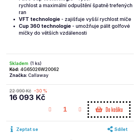
č
rychlost a maximální odpuštění špatně trefených
u
ran
j
VFT technologie
- zajišťuje vyšší rychlost míče
e
Cup 360 technologie
- umožňuje pálit golfové
m
míčky do větších vzdálenosti
e
COBRA
WEDGE
Skladem
(1 ks)
KING
Kód:
4G65026W20062
MIM
Značka:
Callaway
SILVER
STEEL
56/10
22 990 Kč
–30 %
16 093 Kč
3
003
Měrná
Kč
Do košíku
cena:
Původně:
4
290
Kč
Zeptat se
Sdílet