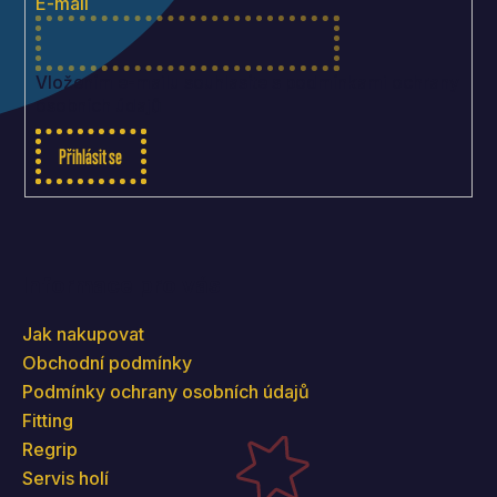
t
E-mail
í
Vložením e-mailu souhlasíte s
podmínkami ochrany
osobních údajů
Přihlásit se
Informace pro vás
Jak nakupovat
Obchodní podmínky
Podmínky ochrany osobních údajů
Fitting
Regrip
Servis holí