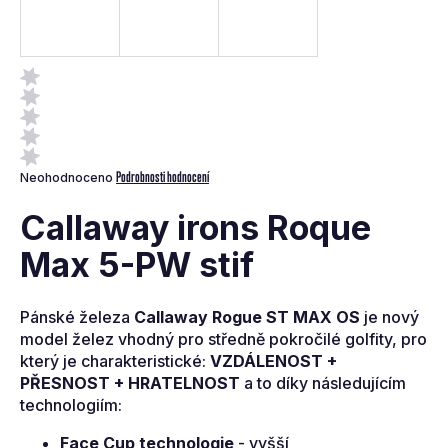
a
j
í
t
?
Průměrné
Podrobnosti hodnocení
Neohodnoceno
hodnocení
produktu
Callaway irons Roque
je
0,0
Max 5-PW stif
z
Hledat
5
hvězdiček.
Pánské železa
Callaway Rogue ST MAX OS
je nový
D
model želez vhodný pro středně pokročilé golfity, pro
o
který je charakteristické:
VZDÁLENOST +
p
PŘESNOST + HRATELNOST
a to díky následujícím
o
technologiím:
r
u
Face Cup technologie
- vyšší