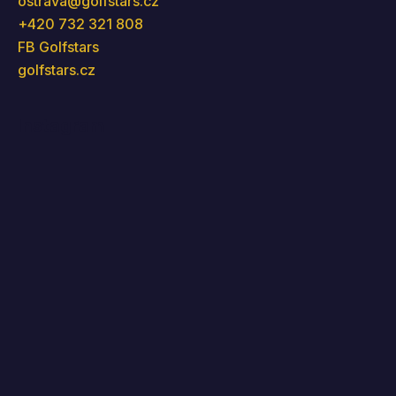
ostrava
@
golfstars.cz
+420 732 321 808
FB Golfstars
golfstars.cz
Instagram