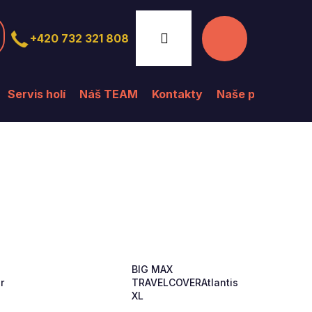
Nákupní
Přihlášení
+420 732 321 808
košík
Servis holí
Náš TEAM
Kontakty
Naše prodejna
BIG MAX
r
TRAVELCOVERAtlantis
XL