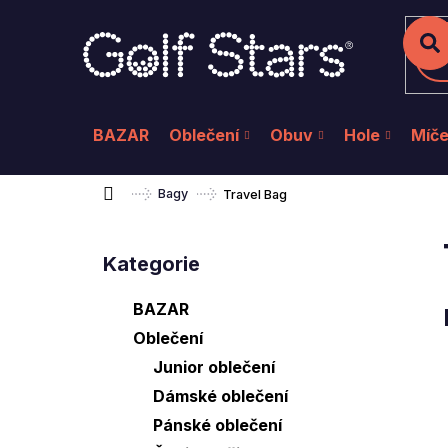
K
Přejít
na
o
Zpět
Zpět
do
do
obsah
š
Hl
obchodu
obchodu
í
k
BAZAR
Oblečení
Obuv
Hole
Míč
Domů
Bagy
Travel Bag
P
o
Kategorie
Přeskočit
s
kategorie
t
BAZAR
r
Oblečení
a
Junior oblečení
n
Dámské oblečení
n
Pánské oblečení
í