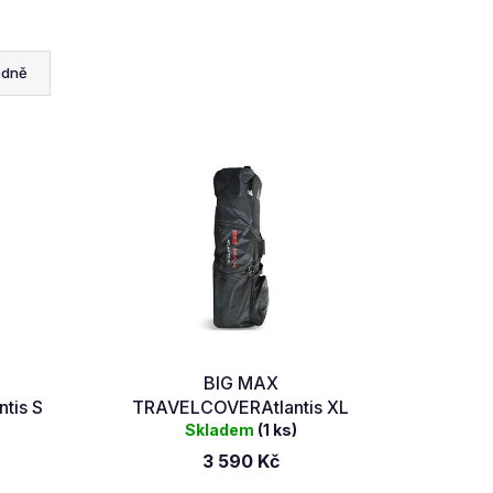
edně
BIG MAX
tis S
TRAVELCOVERAtlantis XL
Skladem
(1 ks)
3 590 Kč