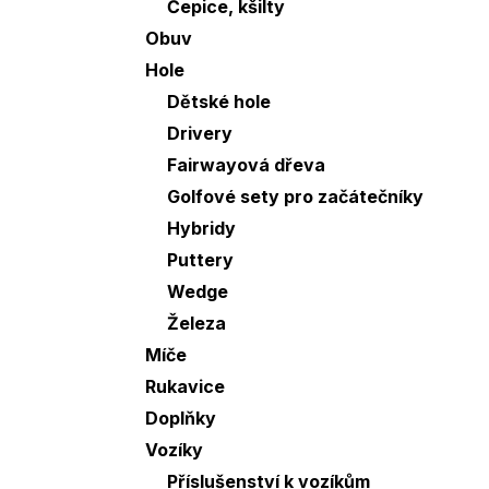
p
Čepice, kšilty
a
Obuv
n
Hole
e
Dětské hole
l
Drivery
Fairwayová dřeva
í
Golfové sety pro začátečníky
i
Hybridy
Puttery
Wedge
Železa
Míče
Rukavice
Doplňky
Vozíky
Příslušenství k vozíkům