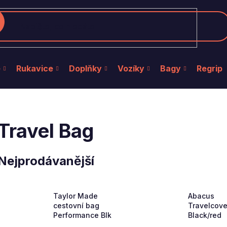
edat
e
Rukavice
Doplňky
Vozíky
Bagy
Regrip
Travel Bag
Nejprodávanější
Taylor Made
Abacus
cestovní bag
Travelcove
Performance Blk
Black/red