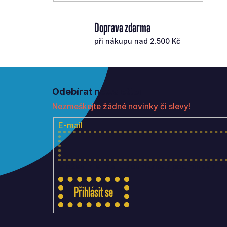
Doprava zdarma
při nákupu nad 2.500 Kč
Z
á
Odebírat newsletter
p
Nezmeškejte žádné novinky či slevy!
a
t
E-mail
í
Vložením e-mailu souhlasíte s
podmínkami oc
Přihlásit se