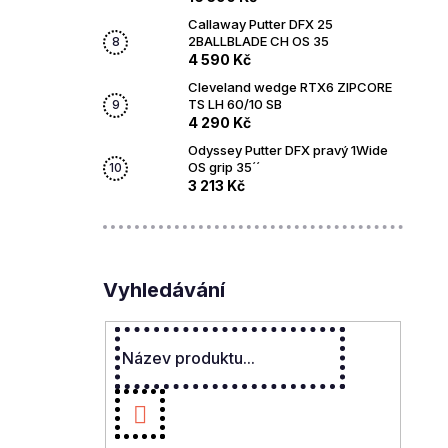
Callaway Putter DFX 25
2BALLBLADE CH OS 35
4 590 Kč
Cleveland wedge RTX6 ZIPCORE
TS LH 60/10 SB
4 290 Kč
Odyssey Putter DFX pravý 1Wide
OS grip 35´´
3 213 Kč
Vyhledávání
Hledat