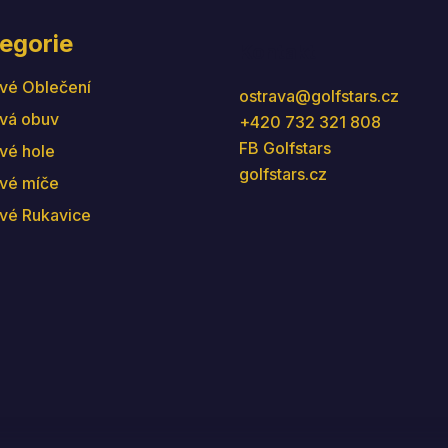
egorie
Kontakt
vé Oblečení
ostrava
@
golfstars.cz
vá obuv
+420 732 321 808
FB Golfstars
vé hole
golfstars.cz
vé míče
vé Rukavice