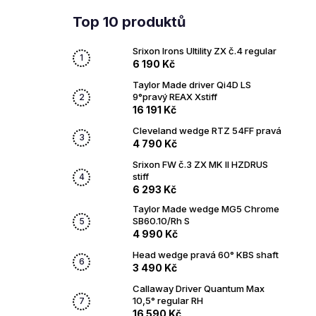
Top 10 produktů
Srixon Irons Ultility ZX č.4 regular
6 190 Kč
Taylor Made driver Qi4D LS
9°pravý REAX Xstiff
16 191 Kč
Cleveland wedge RTZ 54FF pravá
4 790 Kč
Srixon FW č.3 ZX MK II HZDRUS
stiff
6 293 Kč
Taylor Made wedge MG5 Chrome
SB60.10/Rh S
4 990 Kč
Head wedge pravá 60° KBS shaft
3 490 Kč
Callaway Driver Quantum Max
10,5° regular RH
16 590 Kč