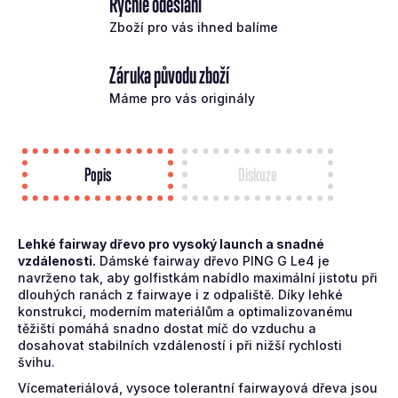
Rychlé odeslání
Zboží pro vás ihned balíme
Záruka původu zboží
Máme pro vás originály
Popis
Diskuze
Lehké fairway dřevo pro vysoký launch a snadné
vzdálenosti.
Dámské fairway dřevo PING G Le4 je
navrženo tak, aby golfistkám nabídlo maximální jistotu při
dlouhých ranách z fairwaye i z odpaliště. Díky lehké
konstrukci, moderním materiálům a optimalizovanému
těžišti pomáhá snadno dostat míč do vzduchu a
dosahovat stabilních vzdáleností i při nižší rychlosti
švihu.
Vícemateriálová, vysoce tolerantní fairwayová dřeva jsou