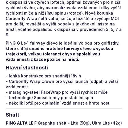
k dispozici ve čtyřech loftech, optimalizovaných pro nižší
rychlosti švihu, aby maximalizovala vzdálenost díky vyšší
rychlosti míče a nižšímu spinu (rotace). Nová korunka
Carbonfly Wrap šetří váhu, snižuje těžiště a zvyšuje MOI
pro delší, rovnější a vyšší odpaly z jakéhokoli místa na
hřišti, včetně odpaliště. K dispozici v provedeních 3, 5, 7 a
9.
PING G Le4 fairway dřevo je ideální volbou pro golfistky,
které chtějí
snadno hratelné fairway dřevo s vysokou
trajektorií, velkou tolerancí chyb a spolehlivou
vzdáleností z každé pozice na hřišti.
Hlavní vlastnosti
- lehká konstrukce pro snadnější švih
- Carbonfly Wrap Crown pro vyšší launch (odpal) a větší
vzdálenost
- maraging-steel FaceWrap pro vyšší rychlost míče
- technologie Spinsistency pro stabilní spin
- několik loftů pro optimální vzdálenost a hratelnost
Shaft
PING ALTA LE F
Graphite shaft - Lite (50g), Ultra Lite (42g)