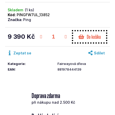
č
u
Skladem
(1 ks)
j
Kód:
PINGFW7UL_13852
Značka:
Ping
e
m
e
9 390 Kč
Do košíku
Měrná
SRIXON
cena:
FW
Zeptat se
Sdílet
Č.3
ZX
Kategorie
:
Fairwayová dřeva
MK
II
EAN
:
881978444139
HZDRUS
STIFF
6
293
Kč
Doprava zdarma
Původně:
8
při nákupu nad 2.500 Kč
990
Kč