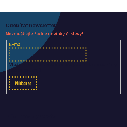
Z
á
Odebírat newsletter
p
Nezmeškejte žádné novinky či slevy!
a
t
E-mail
í
Vložením e-mailu souhlasíte s
podmínkami ochrany
osobních údajů
Přihlásit se
Informace pro vás