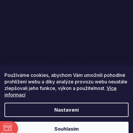
Sledovat na Instagramu
Používáme cookies, abychom Vám umožnili pohodlné
prohlížení webu a díky analýze provozu webu neustále
zlepšovali jeho funkce, výkon a použitelnost.
Více
informací
Vytvořil Shoptet
Nastavení
Copyright 2026
Golfstars
. Všechna práva vyhrazena.
ě
Souhlasím