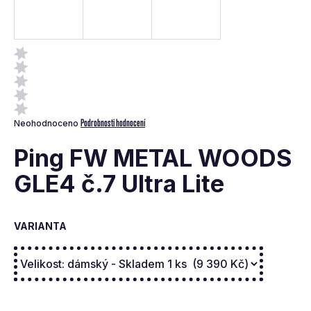
a
j
í
t
?
Průměrné
Podrobnosti hodnocení
Neohodnoceno
hodnocení
produktu
Ping FW METAL WOODS
je
0,0
GLE4 č.7 Ultra Lite
z
Hledat
5
hvězdiček.
VARIANTA
D
o
p
o
r
u