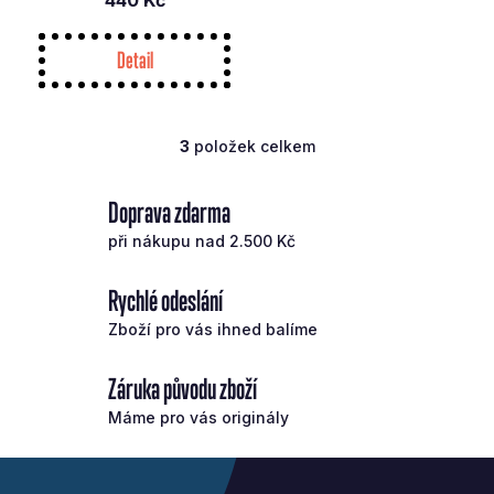
440 Kč
Detail
3
položek celkem
O
v
l
Doprava zdarma
á
při nákupu nad 2.500 Kč
d
a
Rychlé odeslání
c
í
Zboží pro vás ihned balíme
p
r
Záruka původu zboží
v
Máme pro vás originály
k
y
Z
v