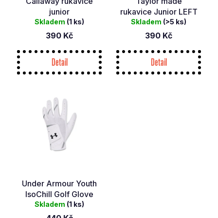
Callaway rukavice
Taylor made
č
d
junior
rukavice Junior LEFT
u
u
Skladem
(1 ks)
Skladem
(>5 ks)
j
k
390 Kč
390 Kč
e
t
m
ů
e
Detail
Detail
TAYLOR
MADE
IRONS
STEALTH
5-
PW
OCEL
R
16
793
Kč
Under Armour Youth
Původně:
23
IsoChill Golf Glove
990
Skladem
(1 ks)
Kč