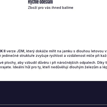
Rychlé odeslání
Zboží pro vás ihned balíme
K II
verze JDM, který dokáže mířit na jamku s dlouhou letovou vz
 jedinečné struktuře zvyšuje rychlost a vzdálenost míče při ka
vé plochy, aby vzbudil důvěru i při náročnějších odpalech. Díky
jete. Ideální hůl pro ty, kteří nedůvěřují dlouhým železům a lépe