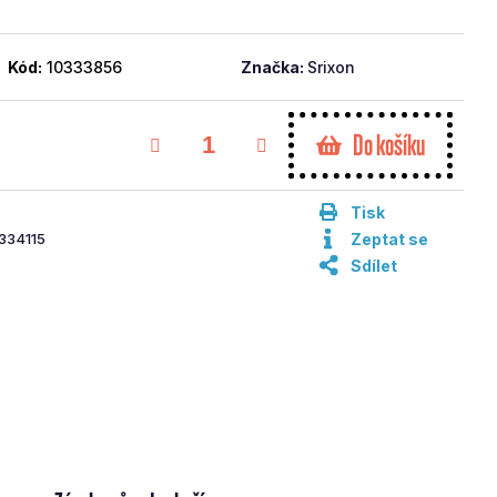
Kód:
10333856
Značka:
Srixon
Do košíku
Tisk
334115
Zeptat se
Sdílet