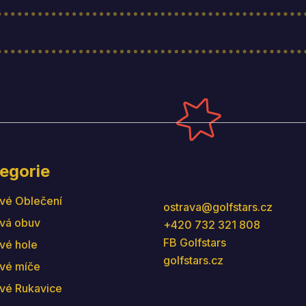
hrany osobních údajů
egorie
Kontakt
vé Oblečení
ostrava
@
golfstars.cz
vá obuv
+420 732 321 808
FB Golfstars
vé hole
golfstars.cz
vé míče
vé Rukavice