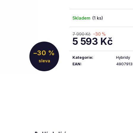
5
hvězdiček.
Skladem
(1 ks)
7 990 Kč
–30 %
5 593 Kč
Měrná
–30 %
cena:
Kategorie
:
Hybridy
EAN
:
4907913