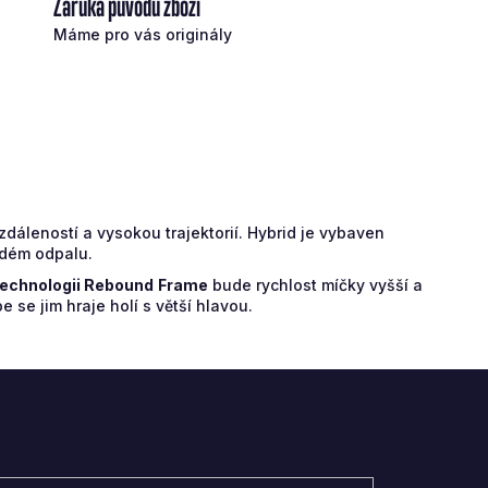
Záruka původu zboží
Máme pro vás originály
dáleností a vysokou trajektorií. Hybrid je vybaven
ždém odpalu.
technologii Rebound
Frame
bude rychlost míčky vyšší a
 se jim hraje holí s větší hlavou.