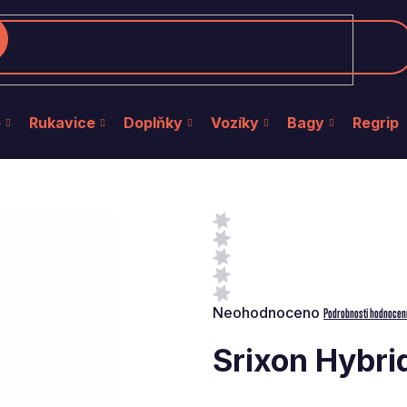
edat
e
Rukavice
Doplňky
Vozíky
Bagy
Regrip
Průměrné
Neohodnoceno
Podrobnosti hodnocen
hodnocení
produktu
Srixon Hybrid
je
0,0
z