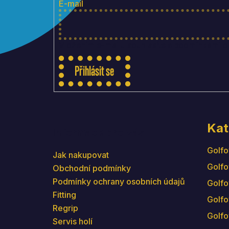
t
E-mail
í
Vložením e-mailu souhlasíte s
podmínkami oc
Přihlásit se
Kat
Informace pro vás
Golfo
Jak nakupovat
Golfo
Obchodní podmínky
Podmínky ochrany osobních údajů
Golfo
Fitting
Golfo
Regrip
Golfo
Servis holí