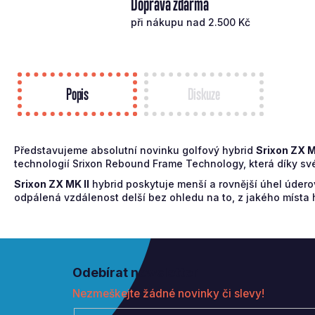
Doprava zdarma
při nákupu nad 2.500 Kč
Popis
Diskuze
Představujeme absolutní novinku golfový hybrid
Srixon ZX M
technologií Srixon Rebound Frame Technology, která díky své
Srixon ZX MK II
hybrid poskytuje menší a rovnější úhel údero
odpálená vzdálenost delší bez ohledu na to, z jakého místa hra
Z
á
Odebírat newsletter
p
Nezmeškejte žádné novinky či slevy!
a