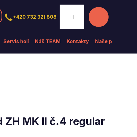
Nákupní
Přihlášení
+420 732 321 808
košík
Servis holí
Náš TEAM
Kontakty
Naše prodejna
í
 ZH MK II č.4 regular