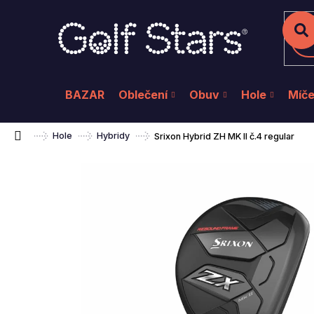
K
Přejít
na
o
Zpět
Zpět
do
do
obsah
š
Hl
obchodu
obchodu
í
k
BAZAR
Oblečení
Obuv
Hole
Míč
Domů
Hole
Hybridy
Srixon Hybrid ZH MK II č.4 regular