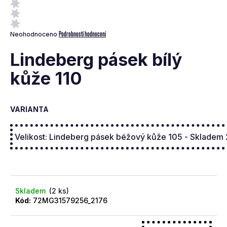
a
j
Průměrné
Podrobnosti hodnocení
Neohodnoceno
í
hodnocení
t
produktu
Lindeberg pásek bílý
je
?
0,0
kůže 110
z
5
hvězdiček.
VARIANTA
Hledat
D
o
p
Skladem
(2 ks)
o
Kód:
72MG31579256_2176
r
u