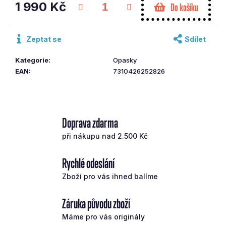
1 990 Kč
Do košíku
č
u
Měrná
cena:
j
Zeptat se
Sdílet
e
m
Kategorie
:
Opasky
e
EAN
:
7310426252826
ODYSEY
PUTTER
DFX
SEVEN
Doprava zdarma
LH
SS
při nákupu nad 2.500 Kč
4
190
Rychlé odeslání
Kč
Zboží pro vás ihned balíme
Záruka původu zboží
Máme pro vás originály