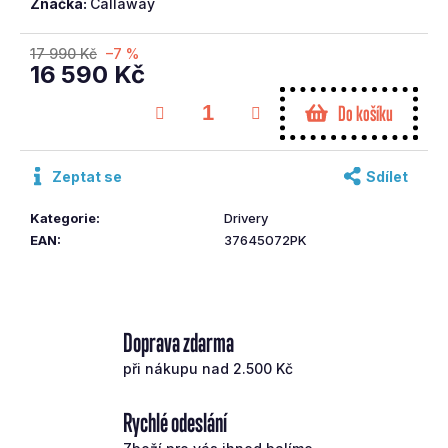
Značka:
Callaway
č
u
17 990 Kč
–7 %
j
16 590 Kč
e
Měrná
m
Do košíku
cena:
e
Zeptat se
Sdílet
CALLAWAY
BIG
BERTHA
Kategorie
:
Drivery
FW
EAN
:
37645072PK
Č.5
DÁMSKÁ
5
803
Kč
Doprava zdarma
Původně:
8
při nákupu nad 2.500 Kč
290
Kč
Rychlé odeslání