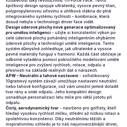
vzdálenost díky revolučnímu Tri-Force Face. Tento
špičkový design spojuje ultratenký, vysoce pevný titan,
polypropylenovou síťovinu a uhlíková vlákna do plně
integrovaného systému rychlosti – kombinace, která
dosud nebyla v technologii driver face vidět.
Design úderové plochy nové generace optimalizovaný
pro umělou inteligenci
- u
žijte si konzistentní výkon po
celé úderové plochy poháněný inteligentním ohýbáním
úderové plochy a technologií umělé inteligence. Tento
systém důmyslně zohledňuje, jak ultratenké a vysoce
pevné materiály fungují v harmonii. Každá část obličeje je
odborně vyladěna pomocí pokročilého modelování umělé
inteligence pro zvýšení rychlosti, rotace, odpalu a
přesnosti na základě reálných dat o nárazech.
APW – Neutrální a tahové nastavení
- s
ofistikovaný
10gramový systém závaží umožňuje nastavení neutrální
nebo tahové konfigurace, což vám umožní jemně doladit
tvar rány a směr odpalu. Jeho kompaktní design
usnadňuje personalizaci letu míče pro větší jistotu při
odpalu.
Čistý, aerodynamický tvar
- n
avrženo pro golfisty, kteří
hledají vysokou rychlost míčku, střední až nízkou rotaci a
spolehlivou konzistenci. Díky neutrálnímu těžišti a
inspirativnímu vzhledu je to náš nejuniverzálnější driver,