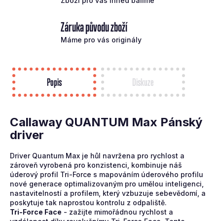
Zboží pro vás ihned balíme
Záruka původu zboží
Máme pro vás originály
Popis
Diskuze
Callaway QUANTUM Max Pánský
driver
Driver Quantum Max je hůl navržena pro rychlost a
zároveň vyrobená pro konzistenci, kombinuje náš
úderový profil Tri-Force s mapováním úderového profilu
nové generace optimalizovaným pro umělou inteligenci,
nastavitelností a profilem, který vzbuzuje sebevědomí, a
poskytuje tak naprostou kontrolu z odpaliště.
Tri-Force Face
- z
ažijte mimořádnou rychlost a