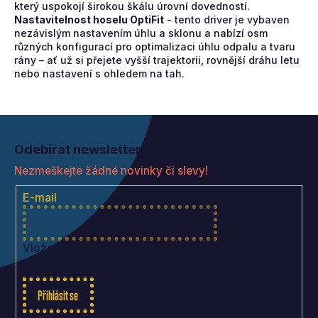
který uspokojí širokou škálu úrovní dovedností.
Nastavitelnost hoselu OptiFit
- t
ento driver je vybaven
nezávislým nastavením úhlu a sklonu a nabízí osm
různých konfigurací pro optimalizaci úhlu odpalu a tvaru
rány – ať už si přejete vyšší trajektorii, rovnější dráhu letu
nebo nastavení s ohledem na tah.
Z
á
Odebírat newsletter
p
Nezmeškejte žádné novinky či slevy!
a
t
E-mail
í
Vložením e-mailu souhlasíte s
podmínkami ochrany
osobních údajů
Přihlásit se