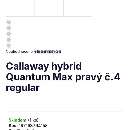
a
j
í
t
?
Průměrné
Podrobnosti hodnocení
Neohodnoceno
hodnocení
produktu
Callaway hybrid
je
0,0
Quantum Max pravý č.4
z
Hledat
regular
5
hvězdiček.
D
o
p
o
Skladem
(1 ks)
r
Kód:
197193794158
u