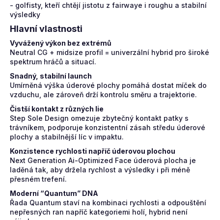
- golfisty, kteří chtějí jistotu z fairwaye i roughu a stabilní
výsledky
Hlavní vlastnosti
Vyvážený výkon bez extrémů
Neutral CG + midsize profil = univerzální hybrid pro široké
spektrum hráčů a situací.
Snadný, stabilní launch
Umírněná výška úderové plochy pomáhá dostat míček do
vzduchu, ale zároveň drží kontrolu směru a trajektorie.
Čistší kontakt z různých lie
Step Sole Design omezuje zbytečný kontakt patky s
trávníkem, podporuje konzistentní zásah středu úderové
plochy a stabilnější líc v impaktu.
Konzistence rychlosti napříč úderovou plochou
Next Generation Ai-Optimized Face úderová plocha je
laděná tak, aby držela rychlost a výsledky i při méně
přesném trefení.
Moderní “Quantum” DNA
Řada Quantum staví na kombinaci rychlosti a odpouštění
nepřesných ran napříč kategoriemi holí, hybrid není