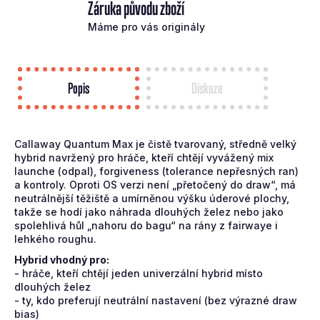
Záruka původu zboží
Máme pro vás originály
Popis
Diskuze
Callaway Quantum Max je čistě tvarovaný, středně velký
hybrid navržený pro hráče, kteří chtějí vyvážený mix
launche (odpal), forgiveness (tolerance nepřesných ran)
a kontroly. Oproti OS verzi není „přetočený do draw“, má
neutrálnější těžiště a umírněnou výšku úderové plochy,
takže se hodí jako náhrada dlouhých želez nebo jako
spolehlivá hůl „nahoru do bagu“ na rány z fairwaye i
lehkého roughu.
Hybrid vhodný pro:
- hráče, kteří chtějí jeden univerzální hybrid místo
dlouhých želez
- ty, kdo preferují neutrální nastavení (bez výrazné draw
bias)