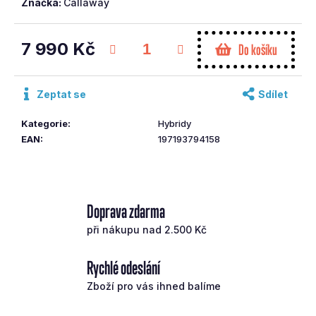
Značka:
Callaway
č
u
j
7 990 Kč
Do košíku
e
Měrná
m
cena:
e
Zeptat se
Sdílet
Kategorie
:
Hybridy
CLEVELAND
EAN
:
197193794158
WEDGE
RTX6
ZIPCORE
TS
58/10
SB
Doprava zdarma
4
při nákupu nad 2.500 Kč
290
Kč
Rychlé odeslání
Zboží pro vás ihned balíme