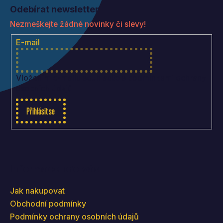
á
Odebírat newsletter
p
Nezmeškejte žádné novinky či slevy!
a
t
E-mail
í
Vložením e-mailu souhlasíte s
podmínkami ochrany
osobních údajů
Přihlásit se
Informace pro vás
Jak nakupovat
Obchodní podmínky
Podmínky ochrany osobních údajů