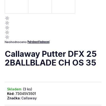
a
j
í
t
?
Průměrné
Podrobnosti hodnocení
Neohodnoceno
hodnocení
produktu
Callaway Putter DFX 25
je
0,0
2BALLBLADE CH OS 35
z
Hledat
5
hvězdiček.
D
o
p
Skladem
(3 ks)
o
Kód:
73045V3501
Značka:
Callaway
r
u