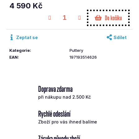
č
4 590 Kč
u
Měrná
Do košíku
j
cena:
e
m
Zeptat se
Sdílet
e
Kategorie
:
Puttery
HEAD
EAN
:
197193514626
WEDGE
PRAVÁ
52°
KBS
SHAFT
Doprava zdarma
3
490
při nákupu nad 2.500 Kč
Kč
Rychlé odeslání
Zboží pro vás ihned balíme
Záruka původu zboží