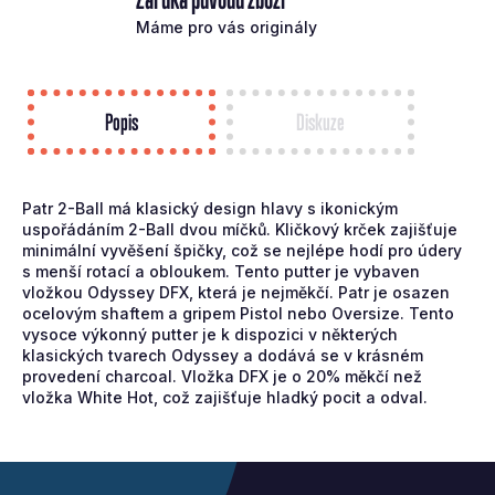
Máme pro vás originály
Popis
Diskuze
Patr 2-Ball má klasický design hlavy s ikonickým
uspořádáním 2-Ball dvou míčků. Kličkový krček zajišťuje
minimální vyvěšení špičky, což se nejlépe hodí pro údery
s menší rotací a obloukem. Tento putter je vybaven
vložkou Odyssey DFX, která je nejměkčí. Patr je osazen
ocelovým shaftem a gripem Pistol nebo Oversize. Tento
vysoce výkonný putter je k dispozici v některých
klasických tvarech Odyssey a dodává se v krásném
provedení charcoal. Vložka DFX je o 20% měkčí než
vložka White Hot, což zajišťuje hladký pocit a odval.
Z