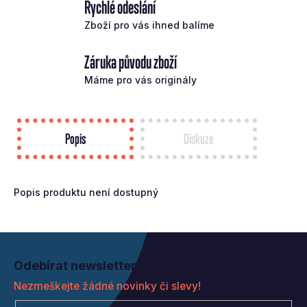
Rychlé odeslání
Zboží pro vás ihned balíme
Záruka původu zboží
Máme pro vás originály
Popis
Diskuze
Popis produktu není dostupný
Z
á
Odebírat newsletter
p
Nezmeškejte žádné novinky či slevy!
a