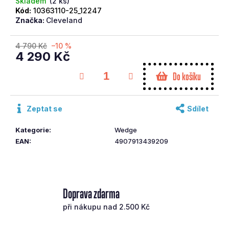
Skladem
(2 ks)
č
Kód:
10363110-25_12247
u
Značka:
Cleveland
j
e
4 790 Kč
–10 %
m
4 290 Kč
e
Měrná
Do košíku
cena:
SRIXON
DRIVER
Zeptat se
Sdílet
ZX5
10,5°EVENFLOW
Kategorie
:
Wedge
10
EAN
:
4907913439209
493
Kč
Původně:
14
990
Kč
Doprava zdarma
při nákupu nad 2.500 Kč