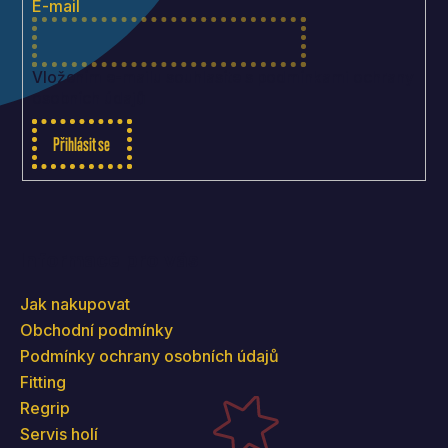
t
E-mail
í
Vložením e-mailu souhlasíte s
podmínkami ochrany
osobních údajů
Přihlásit se
Informace pro vás
Jak nakupovat
Obchodní podmínky
Podmínky ochrany osobních údajů
Fitting
Regrip
Servis holí