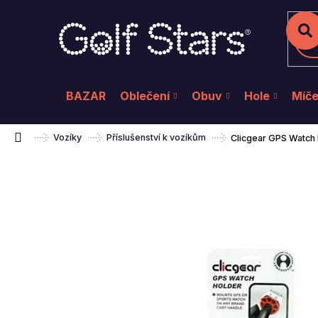
K
Přejít
na
o
Zpět
Zpět
do
do
obsah
š
Hl
obchodu
obchodu
í
k
BAZAR
Oblečení
Obuv
Hole
Míč
Domů
Vozíky
Příslušenství k vozíkům
Clicgear GPS Watch