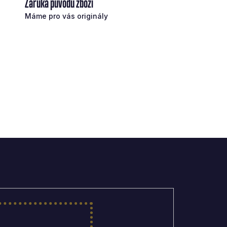
Záruka původu zboží
Máme pro vás originály