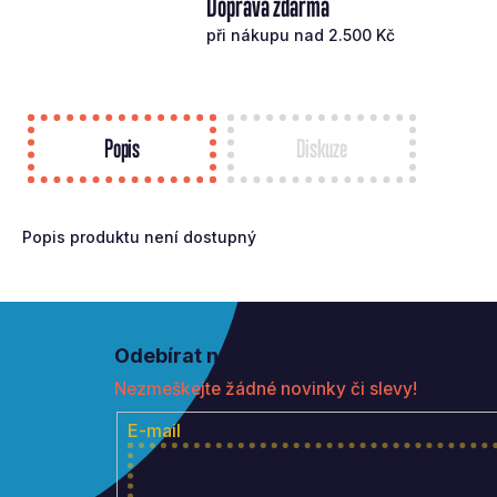
Doprava zdarma
při nákupu nad 2.500 Kč
Popis
Diskuze
Popis produktu není dostupný
Z
á
Odebírat newsletter
p
Nezmeškejte žádné novinky či slevy!
a
t
E-mail
í