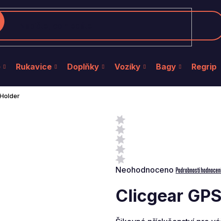
edat
e
Rukavice
Doplňky
Vozíky
Bagy
Regrip
 Holder
Průměrné
Neohodnoceno
Podrobnosti hodnocen
hodnocení
produktu
Clicgear GP
je
0,0
z