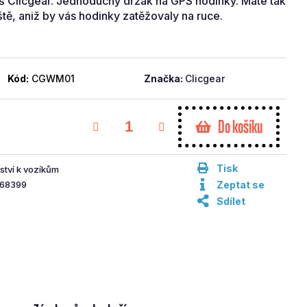
áš Clicgear. Jednoduchý držák na GPS hodinky. Máte tak
ště, aniž by vás hodinky zatěžovaly na ruce.
Kód:
CGWM01
Značka:
Clicgear
Do košíku
Tisk
ství k vozíkům
68399
Zeptat se
Sdílet