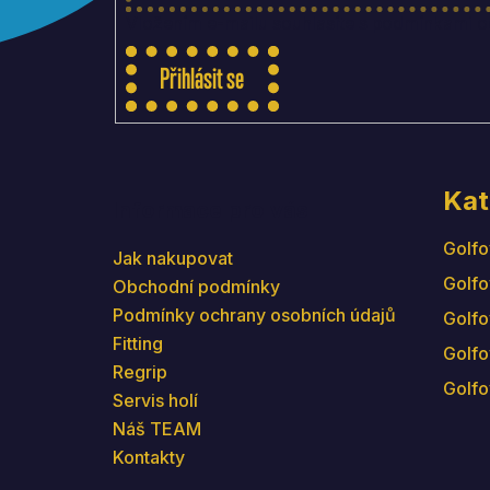
Vložením e-mailu souhlasíte s
podmínkami oc
Přihlásit se
Kat
Informace pro vás
Golfo
Jak nakupovat
Golfo
Obchodní podmínky
Podmínky ochrany osobních údajů
Golfo
Fitting
Golfo
Regrip
Golfo
Servis holí
Náš TEAM
Kontakty