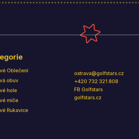
hrany osobních údajů
egorie
Kontakt
vé Oblečení
ostrava
@
golfstars.cz
vá obuv
+420 732 321 808
FB Golfstars
vé hole
golfstars.cz
vé míče
vé Rukavice