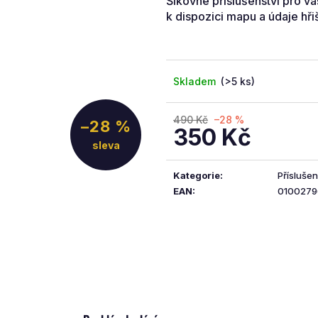
Šikovné příslušenství pro v
5
k dispozici mapu a údaje hři
hvězdiček.
Skladem
(>5 ks)
490 Kč
–28 %
–28 %
350 Kč
Měrná
cena:
Kategorie
:
Příslušen
EAN
:
0100279