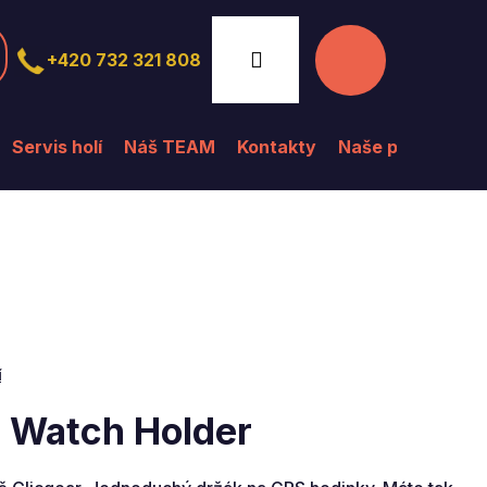
Nákupní
Přihlášení
+420 732 321 808
košík
Servis holí
Náš TEAM
Kontakty
Naše prodejna
í
S Watch Holder