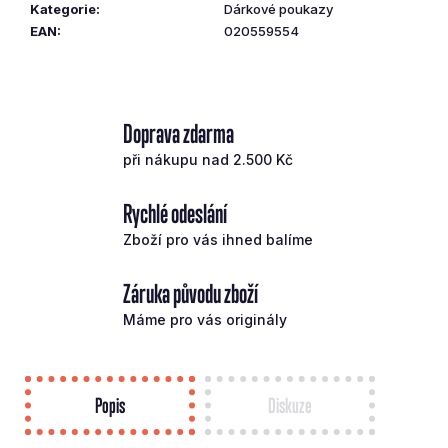
Kategorie
:
Dárkové poukazy
č
EAN
:
020559554
u
j
e
m
e
Doprava zdarma
při nákupu nad 2.500 Kč
TAYLOR
MADE
Rychlé odeslání
FW
QI10
Zboží pro vás ihned balíme
Č.5
LIGHT
FLEX
Záruka původu zboží
VENTUS
Máme pro vás originály
6
573
Kč
Původně:
9
Popis
Diskuze
390
Kč