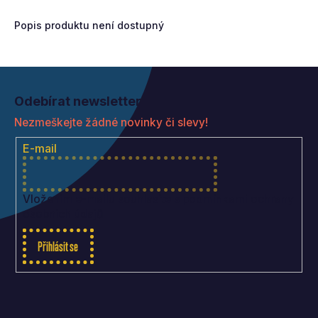
Popis produktu není dostupný
Z
á
Odebírat newsletter
p
Nezmeškejte žádné novinky či slevy!
a
t
E-mail
í
Vložením e-mailu souhlasíte s
podmínkami ochrany
osobních údajů
Přihlásit se