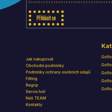
Vložením e-mailu souhlasíte s
podmínkami oc
Přihlásit se
Kat
Informace pro vás
Golfo
Jak nakupovat
Golfo
Obchodní podmínky
Podmínky ochrany osobních údajů
Golfo
Fitting
Golfo
Regrip
Golfo
Servis holí
Náš TEAM
Kontakty