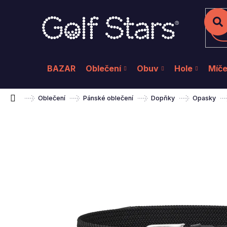
K
Přejít
na
o
Zpět
Zpět
do
do
obsah
š
Hl
obchodu
obchodu
í
k
BAZAR
Oblečení
Obuv
Hole
Míč
Domů
Oblečení
Pánské oblečení
Dopňky
Opasky