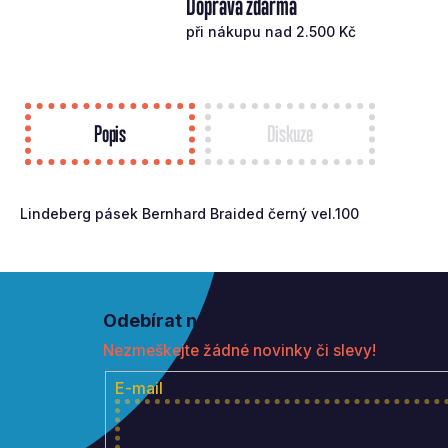
Doprava zdarma
při nákupu nad 2.500 Kč
Popis
Diskuze
Lindeberg pásek Bernhard Braided černý vel.100
Z
á
Odebírat newsletter
p
Nezmeškejte žádné novinky či slevy!
a
t
E-mail
í