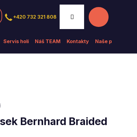
Nákupní
Přihlášení
+420 732 321 808
košík
Servis holí
Náš TEAM
Kontakty
Naše prodejna
í
sek Bernhard Braided