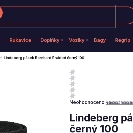
edat
e
Rukavice
Doplňky
Vozíky
Bagy
Regrip
Lindeberg pásek Bernhard Braided černý 100
Průměrné
Neohodnoceno
Podrobnosti hodnocen
hodnocení
produktu
Lindeberg pá
je
0,0
černý 100
z