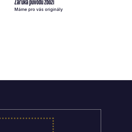
Záruka původu zboží
Máme pro vás originály