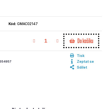
Kód:
GMAC02147
Do košíku
Tisk
654957
Zeptat se
Sdílet