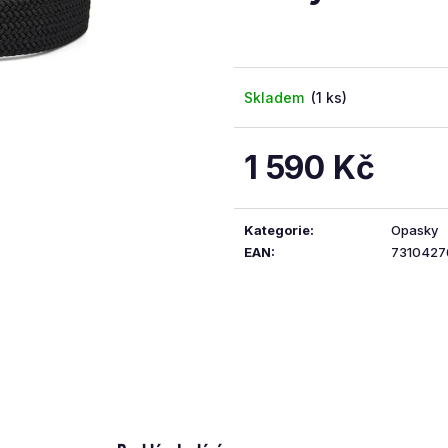
5
hvězdiček.
Skladem
(1 ks)
1 590 Kč
Měrná
cena:
Kategorie
:
Opasky
EAN
:
7310427