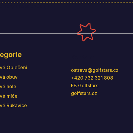
hrany osobních údajů
egorie
Kontakt
vé Oblečení
ostrava
@
golfstars.cz
vá obuv
+420 732 321 808
FB Golfstars
vé hole
golfstars.cz
vé míče
vé Rukavice