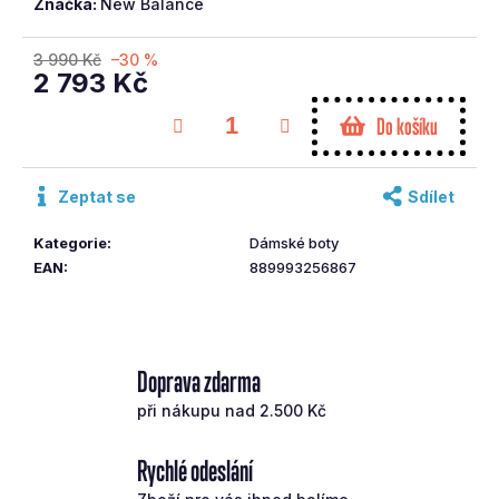
Značka:
New Balance
č
u
3 990 Kč
–30 %
j
2 793 Kč
e
Měrná
m
Do košíku
cena:
e
Zeptat se
Sdílet
CALLAWAY
DRIVER
QUANTUM
Kategorie
:
Dámské boty
MAX
EAN
:
889993256867
10,5°
REGULAR
LEVÝ
16
590
Doprava zdarma
Kč
Původně:
při nákupu nad 2.500 Kč
17
990
Kč
Rychlé odeslání