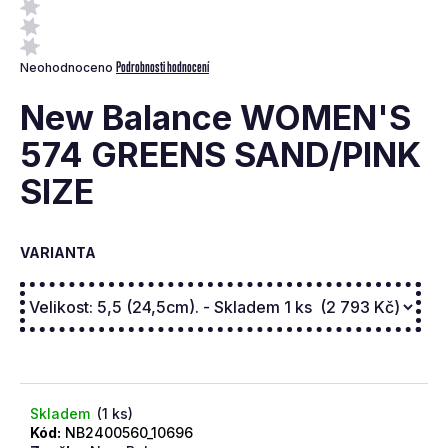
a
j
Průměrné
Podrobnosti hodnocení
Neohodnoceno
í
hodnocení
t
produktu
New Balance WOMEN'S
je
?
0,0
574 GREENS SAND/PINK
z
SIZE
5
hvězdiček.
VARIANTA
Hledat
D
o
p
o
Skladem
(1 ks)
r
Kód:
NB2400560_10696
u