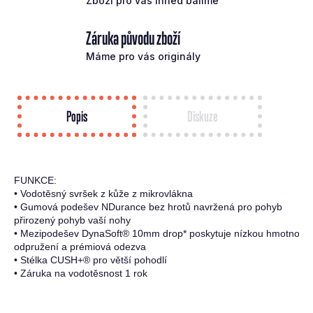
Zboží pro vás ihned balíme
Záruka původu zboží
Máme pro vás originály
Popis
Diskuze
FUNKCE:

• Vodotěsný svršek z kůže z mikrovlákna

• Gumová podešev NDurance bez hrotů navržená pro pohyb

přirozený pohyb vaší nohy

• Mezipodešev DynaSoft® 10mm drop* poskytuje nízkou hmotnost

odpružení a prémiová odezva

• Stélka CUSH+® pro větší pohodlí

• Záruka na vodotěsnost 1 rok