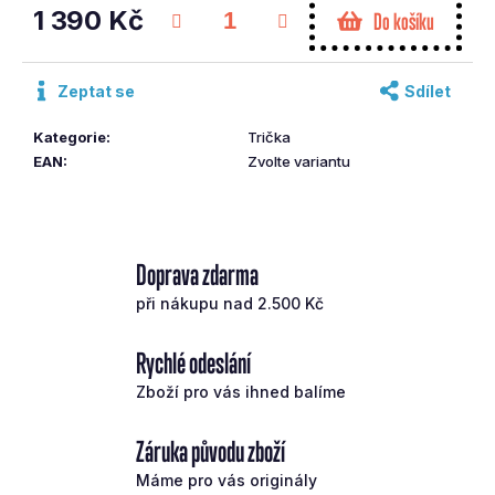
č
1 390 Kč
Do košíku
u
Měrná
j
cena:
e
Zeptat se
Sdílet
m
e
Kategorie
:
Trička
EAN
:
Zvolte variantu
HEAD
WEDGE
PRAVÁ
60°
Doprava zdarma
KBS
SHAFT
při nákupu nad 2.500 Kč
3
490
Rychlé odeslání
Kč
Zboží pro vás ihned balíme
Záruka původu zboží
Máme pro vás originály