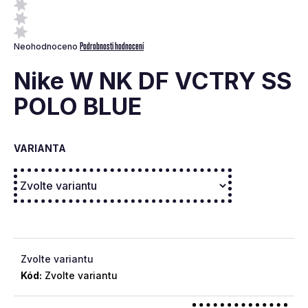
a
j
Průměrné
Podrobnosti hodnocení
Neohodnoceno
í
hodnocení
t
produktu
Nike W NK DF VCTRY SS
je
?
0,0
POLO BLUE
z
5
hvězdiček.
VARIANTA
Hledat
D
o
p
Zvolte variantu
o
Kód:
Zvolte variantu
r
u