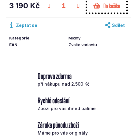
č
3 190 Kč
Do košíku
u
Měrná
j
cena:
e
Zeptat se
Sdílet
m
e
Kategorie
:
Mikiny
EAN
:
Zvolte variantu
SRIXON
IRONS
ULTILITY
ZX
Doprava zdarma
Č.4
REGULAR
při nákupu nad 2.500 Kč
6
190
Rychlé odeslání
Kč
Zboží pro vás ihned balíme
Záruka původu zboží
Máme pro vás originály