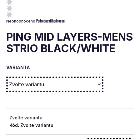
a
j
Průměrné
Podrobnosti hodnocení
Neohodnoceno
í
hodnocení
t
produktu
PING MID LAYERS-MENS
je
?
0,0
STRIO BLACK/WHITE
z
5
hvězdiček.
VARIANTA
Hledat
D
o
p
Zvolte variantu
o
Kód:
Zvolte variantu
r
u