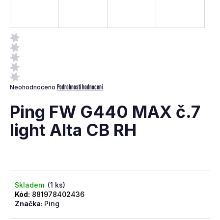
a
j
í
t
?
Průměrné
Podrobnosti hodnocení
Neohodnoceno
hodnocení
produktu
Ping FW G440 MAX č.7
je
0,0
light Alta CB RH
z
Hledat
5
hvězdiček.
D
o
p
Skladem
(1 ks)
o
Kód:
881978402436
Značka:
Ping
r
u