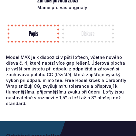
Máme pro vás originály
Popis
Diskuze
Model MAX je k dispozici v pěti loftech, včetně nového
dřeva č. 4, které nabízí více gap řešení. Úderová plocha
je vyšší pro jistotu při odpalu z odpaliště a zároveň si
zachovává polohu CG (těžiště), která zajišťuje vysoký
výkon při odpalu mimo tee. Free Hosel krček a Carbonfly
Wrap snižují CG, zvyšují míru tolerance a přispívají k
tlumenějšímu, příjemnějšímu zvuku při úderu. Lofty jsou
nastavitelné v rozmezí ± 1,5° a leží až o 3° plošeji než
standard.
Z
á
Odebírat newsletter