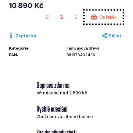
č
10 890 Kč
u
Měrná
Do košíku
j
cena:
e
m
Zeptat se
Sdílet
e
Kategorie
:
Fairwayová dřeva
PING
EAN
:
881978402436
PUTTER
ANSER
4
PRAVÝ
8
Doprava zdarma
490
Kč
při nákupu nad 2.500 Kč
Rychlé odeslání
Zboží pro vás ihned balíme
Záruka původu zboží