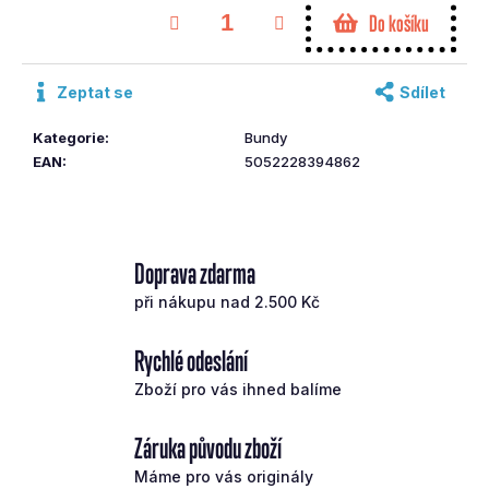
Měrná
č
Do košíku
cena:
u
j
e
Zeptat se
Sdílet
m
e
Kategorie
:
Bundy
EAN
:
5052228394862
COBRA
DRIVER
DARKSPEED
X
Doprava zdarma
PÁNSKÝ
DRIVER
při nákupu nad 2.500 Kč
10,5°REGULAR
9
Rychlé odeslání
093
Kč
Zboží pro vás ihned balíme
Původně:
12
990
Záruka původu zboží
Kč
Máme pro vás originály