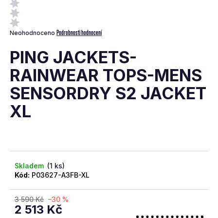
a
j
Průměrné
Podrobnosti hodnocení
Neohodnoceno
í
hodnocení
t
produktu
PING JACKETS-
je
?
0,0
RAINWEAR TOPS-MENS
z
SENSORDRY S2 JACKET
5
hvězdiček.
XL
Hledat
D
Skladem
(1 ks)
o
Kód:
P03627-A3FB-XL
p
o
3 590 Kč
–30 %
r
2 513 Kč
u