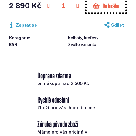
č
2 890 Kč
Do košíku
u
Měrná
j
cena:
e
Zeptat se
Sdílet
m
e
Kategorie
:
Kalhoty, kraťasy
EAN
:
Zvolte variantu
CLEVELAND
PUTTER
SOFT2
#11S
Doprava zdarma
35
RH
při nákupu nad 2.500 Kč
4
690
Rychlé odeslání
Kč
Zboží pro vás ihned balíme
Záruka původu zboží
Máme pro vás originály