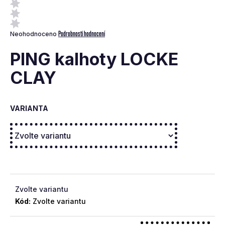
a
j
Průměrné
Podrobnosti hodnocení
Neohodnoceno
í
hodnocení
t
produktu
PING kalhoty LOCKE
je
?
0,0
CLAY
z
5
hvězdiček.
VARIANTA
Hledat
D
o
p
Zvolte variantu
o
Kód:
Zvolte variantu
r
u