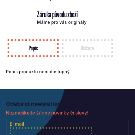
Záruka původu zboží
Máme pro vás originály
Popis
Diskuze
Popis produktu není dostupný
Z
á
Odebírat newsletter
p
Nezmeškejte žádné novinky či slevy!
a
t
E-mail
í