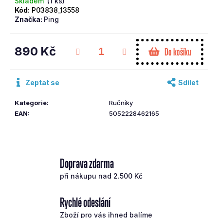
Skladem
(1 ks)
č
Kód:
P03838_13558
u
Značka:
Ping
j
e
890 Kč
m
Do košíku
e
Měrná
cena:
Zeptat se
Sdílet
CLEVELAND
WEDGE
Kategorie
:
Ručníky
RTX6
ZIPCORE
EAN
:
5052228462165
TS
58/10
SB
4
290
Doprava zdarma
Kč
při nákupu nad 2.500 Kč
Rychlé odeslání
Zboží pro vás ihned balíme