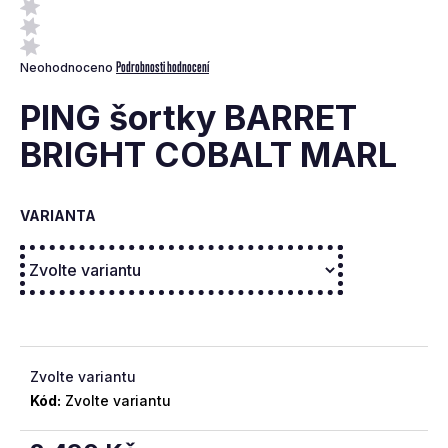
a
j
Průměrné
Podrobnosti hodnocení
Neohodnoceno
í
hodnocení
t
produktu
PING šortky BARRET
je
?
0,0
BRIGHT COBALT MARL
z
5
hvězdiček.
VARIANTA
Hledat
D
o
p
Zvolte variantu
o
Kód:
Zvolte variantu
r
u