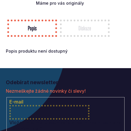
Máme pro vás originály
Popis
Diskuze
Popis produktu není dostupný
Z
á
Odebírat newsletter
p
Nezmeškejte žádné novinky či slevy!
a
t
E-mail
í
Vložením e-mailu souhlasíte s
podmínkami ochrany
osobních údajů