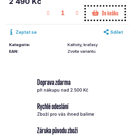
2 490 Kč
č
Měrná
u
Do košíku
cena:
j
e
m
Zeptat se
Sdílet
e
Kategorie
:
Kalhoty, kraťasy
EAN
:
Zvolte variantu
TAYLOR
MADE
WEDGE
MG5
CHROME
Doprava zdarma
SB60.10/RH
S
při nákupu nad 2.500 Kč
4
990
Kč
Rychlé odeslání
Zboží pro vás ihned balíme
Záruka původu zboží