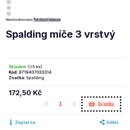
a
j
Průměrné
Podrobnosti hodnocení
Neohodnoceno
í
hodnocení
t
produktu
Spalding míče 3 vrstvý
je
?
0,0
z
5
hvězdiček.
Skladem
(>5 ks)
Kód:
8719407033314
Značka:
Spalding
Hledat
172,50 Kč
D
Měrná
o
Do košíku
cena:
p
o
r
Zeptat se
Sdílet
u