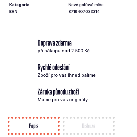
č
Kategorie
:
Nové golfové míče
u
EAN
:
8719407033314
j
e
m
e
Doprava zdarma
při nákupu nad 2.500 Kč
PING
PUTTER
Rychlé odeslání
ANSER
4
Zboží pro vás ihned balíme
PRAVÝ
8
Záruka původu zboží
490
Kč
Máme pro vás originály
Popis
Diskuze