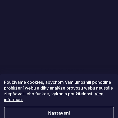
Sledovat na Instagramu
Používáme cookies, abychom Vám umožnili pohodlné
prohlížení webu a díky analýze provozu webu neustále
zlepšovali jeho funkce, výkon a použitelnost.
Více
informací
Vytvořil Shoptet
Nastavení
Copyright 2026
Golfstars
. Všechna práva vyhrazena.