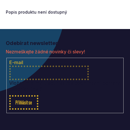
Popis produktu není dostupný
Z
á
Odebírat newsletter
p
Nezmeškejte žádné novinky či slevy!
a
t
E-mail
í
Vložením e-mailu souhlasíte s
podmínkami ochrany
osobních údajů
Přihlásit se