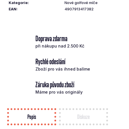
Kategorie
:
Nové golfové míče
č
EAN
:
4907913417382
u
j
e
m
e
Doprava zdarma
při nákupu nad 2.500 Kč
TAYLOR
MADE
Rychlé odeslání
HYBRID
QI35
Zboží pro vás ihned balíme
4-
22°PRAVÝ
REGULAR
Záruka původu zboží
5
Máme pro vás originály
803
Kč
Původně:
8
290
Popis
Diskuze
Kč