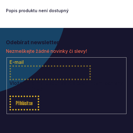
Popis produktu není dostupný
Z
á
Odebírat newsletter
p
Nezmeškejte žádné novinky či slevy!
a
t
E-mail
í
Vložením e-mailu souhlasíte s
podmínkami ochrany
osobních údajů
Přihlásit se