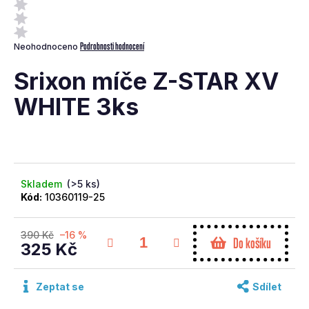
a
j
Průměrné
Podrobnosti hodnocení
Neohodnoceno
í
hodnocení
t
produktu
Srixon míče Z-STAR XV
je
?
0,0
WHITE 3ks
z
5
hvězdiček.
Skladem
(>5 ks)
Hledat
Kód:
10360119-25
D
390 Kč
–16 %
Do košíku
o
325 Kč
p
Měrná
o
cena:
Zeptat se
Sdílet
r
u