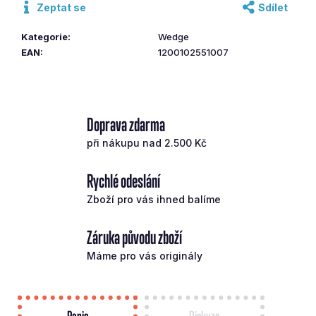
Zeptat se
Sdílet
č
u
Kategorie
:
Wedge
j
EAN
:
1200102551007
e
m
e
Doprava zdarma
CLEVELAND
WEDGE
při nákupu nad 2.500 Kč
RTZ
54FF
Rychlé odeslání
PRAVÁ
4
Zboží pro vás ihned balíme
790
Kč
Záruka původu zboží
Máme pro vás originály