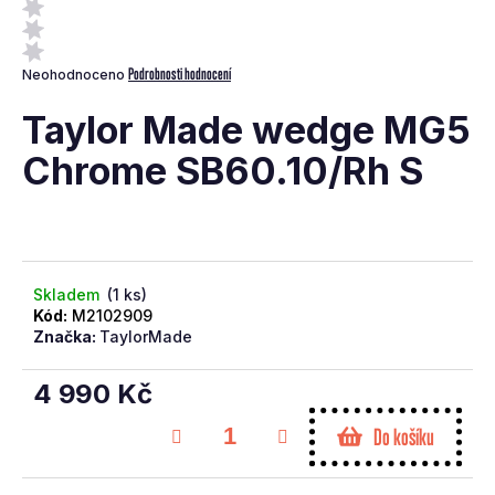
a
j
Průměrné
Podrobnosti hodnocení
Neohodnoceno
í
hodnocení
t
produktu
Taylor Made wedge MG5
je
?
0,0
Chrome SB60.10/Rh S
z
5
hvězdiček.
Skladem
(1 ks)
Hledat
Kód:
M2102909
Značka:
TaylorMade
D
o
4 990 Kč
p
Měrná
Do košíku
o
cena:
r
u