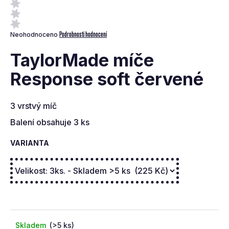
a
j
Průměrné
Podrobnosti hodnocení
Neohodnoceno
í
hodnocení
t
produktu
TaylorMade míče
je
?
0,0
Response soft červené
z
5
hvězdiček.
3 vrstvý míč
Balení obsahuje 3 ks
VARIANTA
Hledat
D
o
p
o
r
u
Skladem
(>5 ks)