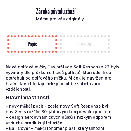
Kč
Záruka původu zboží
Máme pro vás originály
Popis
Diskuze
Nové golfové míčky TaylorMade Soft Response 22 byly
vyvinuty dle průzkumu tisíců golfistů, kteří sdělili co
potřebují od golfového míčku. Míček je navržen pro
hráče, kteří hledají měkký pocit bez obětování
vzdálenosti.
Hlavní vlastnosti
- nový měkčí pocit - zcela nový Soft Response byl
navržen s nižším 30-jádrovým kompresním pocitem
- design aerodynamických důlků s nízkým odporem
vzduchu prodlužují let míče
- Ball Cover - měkčí Ionomer plášť, který umožní