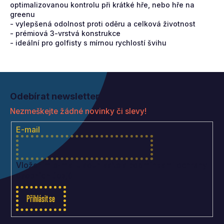
optimalizovanou kontrolu při krátké hře, nebo hře na
greenu
- vylepšená odolnost proti oděru a celková životnost
- prémiová 3-vrstvá konstrukce
- ideální pro golfisty s mírnou rychlostí švihu
Z
á
Odebírat newsletter
p
Nezmeškejte žádné novinky či slevy!
a
t
E-mail
í
Vložením e-mailu souhlasíte s
podmínkami ochrany
osobních údajů
Přihlásit se