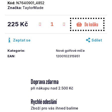
Kód:
N7640901_4852
č
Značka:
TaylorMade
u
j
e
225 Kč
Do košíku
m
Měrná
e
cena:
Zeptat se
Sdílet
ODYSSEY
PUTTER
Kategorie
:
Nové golfové míče
DFX
EAN
:
1200102315951
PRAVÝ
1WIDE
OS
GRIP
35
´´
Doprava zdarma
3
při nákupu nad 2.500 Kč
213
Kč
Původně:
Rychlé odeslání
4
590
Zboží pro vás ihned balíme