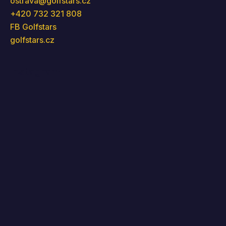
ostrava
@
golfstars.cz
+420 732 321 808
FB Golfstars
golfstars.cz
Instagram