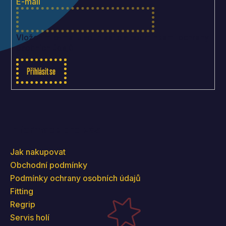
t
E-mail
í
Vložením e-mailu souhlasíte s
podmínkami ochrany
osobních údajů
Přihlásit se
Informace pro vás
Jak nakupovat
Obchodní podmínky
Podmínky ochrany osobních údajů
Fitting
Regrip
Servis holí