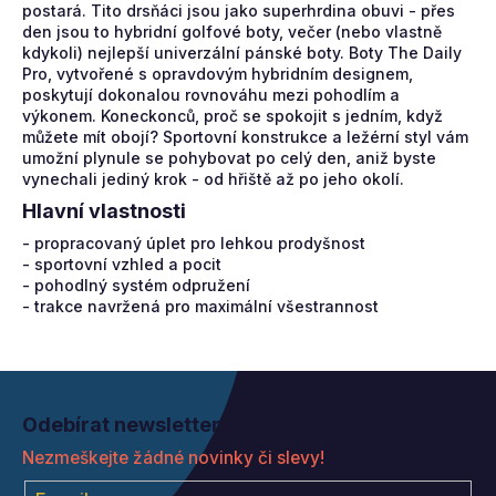
postará. Tito drsňáci jsou jako superhrdina obuvi - přes
den jsou to hybridní golfové boty, večer (nebo vlastně
kdykoli) nejlepší univerzální pánské boty. Boty The Daily
Pro, vytvořené s opravdovým hybridním designem,
poskytují dokonalou rovnováhu mezi pohodlím a
výkonem. Koneckonců, proč se spokojit s jedním, když
můžete mít obojí? Sportovní konstrukce a ležérní styl vám
umožní plynule se pohybovat po celý den, aniž byste
vynechali jediný krok - od hřiště až po jeho okolí.
Hlavní vlastnosti
- propracovaný úplet pro lehkou prodyšnost
- sportovní vzhled a pocit
- pohodlný systém odpružení
- trakce navržená pro maximální všestrannost
Z
á
Odebírat newsletter
p
Nezmeškejte žádné novinky či slevy!
a