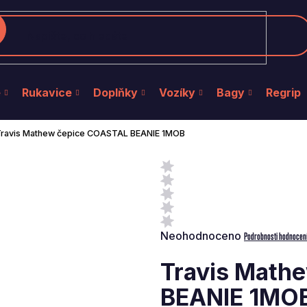
edat
e
Rukavice
Doplňky
Vozíky
Bagy
Regrip
ravis Mathew čepice COASTAL BEANIE 1MOB
Průměrné
Neohodnoceno
Podrobnosti hodnocen
hodnocení
produktu
Travis Math
je
0,0
BEANIE 1MO
z