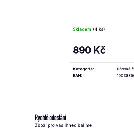
5
hvězdiček.
Skladem
(4 ks)
890 Kč
Měrná
cena:
Kategorie
:
Pánské če
EAN
:
1903885
Rychlé odeslání
Zboží pro vás ihned balíme