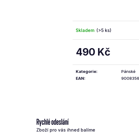
5
hvězdiček.
Skladem
(>5 ks)
490 Kč
Měrná
cena:
Kategorie
:
Pánské
EAN
:
900835
Rychlé odeslání
Zboží pro vás ihned balíme