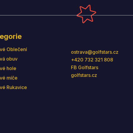
egorie
Kontakt
vé Oblečení
ostrava
@
golfstars.cz
vá obuv
+420 732 321 808
FB Golfstars
vé hole
golfstars.cz
vé míče
vé Rukavice