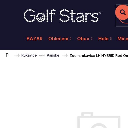
K
Přejít
na
o
Zpět
Zpět
do
do
obsah
š
Hl
obchodu
obchodu
í
k
BAZAR
Oblečení
Obuv
Hole
Míč
Domů
Rukavice
Pánské
Zoom rukavice LH HYBRID Red On