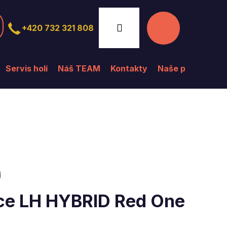
Nákupní
Přihlášení
+420 732 321 808
košík
Servis holí
Náš TEAM
Kontakty
Naše prodejna
í
ce LH HYBRID Red One