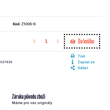
Kód:
Z1006-6
Do košíku
Tisk
6027635
Zeptat se
Sdílet
Záruka původu zboží
Máme pro vás originály