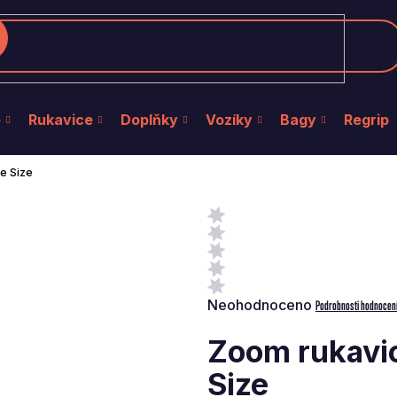
edat
e
Rukavice
Doplňky
Vozíky
Bagy
Regrip
e Size
Průměrné
Neohodnoceno
Podrobnosti hodnocen
hodnocení
produktu
Zoom rukavi
je
0,0
Size
z