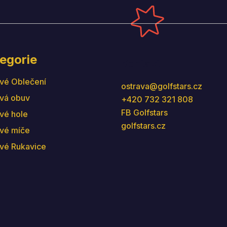
egorie
Kontakt
vé Oblečení
ostrava
@
golfstars.cz
vá obuv
+420 732 321 808
FB Golfstars
vé hole
golfstars.cz
vé míče
vé Rukavice