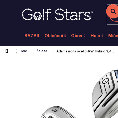
K
Přejít
na
o
Zpět
Zpět
do
do
obsah
š
Hl
obchodu
obchodu
í
k
BAZAR
Oblečení
Obuv
Hole
Míč
Domů
Hole
Železa
Adams irons ocel 6-PW, hybrid 3,4,5