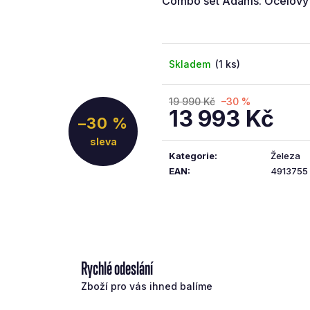
Combo set Adams. Ocelový sh
5
hvězdiček.
Skladem
(1 ks)
19 990 Kč
–30 %
13 993 Kč
–30 %
Měrná
cena:
Kategorie
:
Železa
EAN
:
4913755
Rychlé odeslání
Zboží pro vás ihned balíme