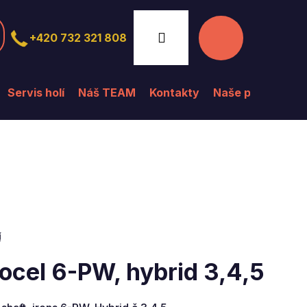
Nákupní
Přihlášení
+420 732 321 808
košík
Servis holí
Náš TEAM
Kontakty
Naše prodejna
í
ocel 6-PW, hybrid 3,4,5