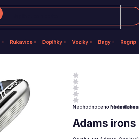
edat
e
Rukavice
Doplňky
Vozíky
Bagy
Regrip
Průměrné
Neohodnoceno
Podrobnosti hodnocen
hodnocení
produktu
Adams irons 
je
0,0
z