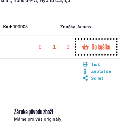
aft, irons 6-PW, Hybrid č.3,4,5
Kód:
190905
Značka:
Adams
Do košíku
Tisk
Zeptat se
Sdílet
Záruka původu zboží
Máme pro vás originály