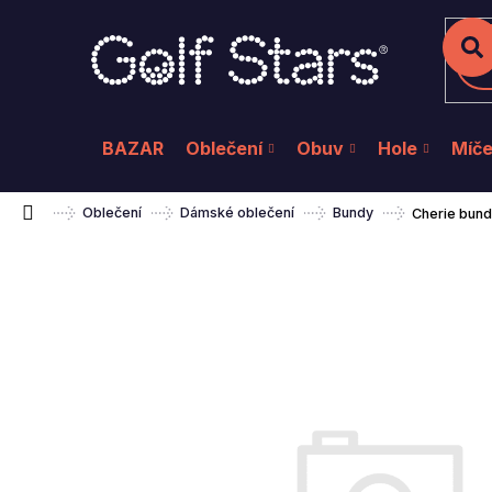
K
Přejít
na
o
Zpět
Zpět
do
do
obsah
š
Hl
obchodu
obchodu
í
k
BAZAR
Oblečení
Obuv
Hole
Míč
Domů
Oblečení
Dámské oblečení
Bundy
Cherie bun