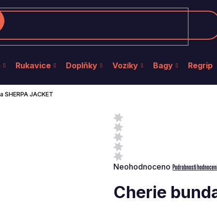
edat
e
Rukavice
Doplňky
Vozíky
Bagy
Regrip
da SHERPA JACKET
Průměrné
Neohodnoceno
Podrobnosti hodnocen
hodnocení
produktu
Cherie bund
je
0,0
z