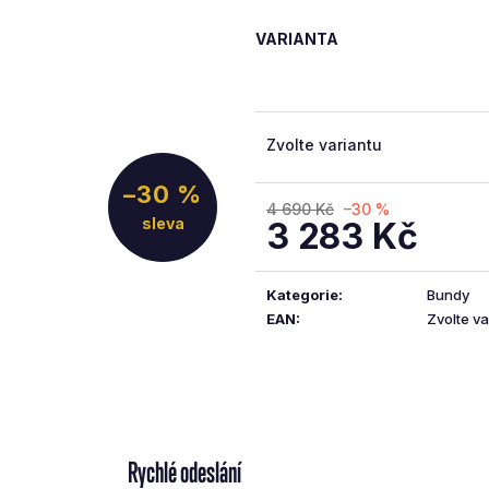
5
hvězdiček.
VARIANTA
Zvolte variantu
–30 %
4 690 Kč
–30 %
3 283 Kč
Měrná
cena:
Kategorie
:
Bundy
EAN
:
Zvolte va
Rychlé odeslání