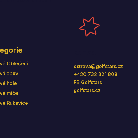
egorie
Kontakt
vé Oblečení
ostrava
@
golfstars.cz
vá obuv
+420 732 321 808
FB Golfstars
vé hole
golfstars.cz
vé míče
vé Rukavice