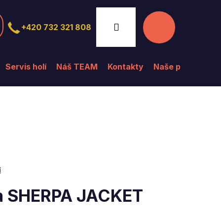
Nákupní
Přihlášení
+420 732 321 808
košík
Servis holí
Náš TEAM
Kontakty
Naše prodejna
í
a SHERPA JACKET