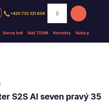
Nákupní
Přihlášení
+420 732 321 808
košík
Servis holí
Náš TEAM
Kontakty
Naše prodejna
í
er S2S AI seven pravý 35