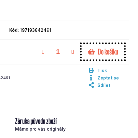
Kód:
197193842491
Do košíku
Tisk
42491
Zeptat se
Sdílet
Záruka původu zboží
Máme pro vás originály