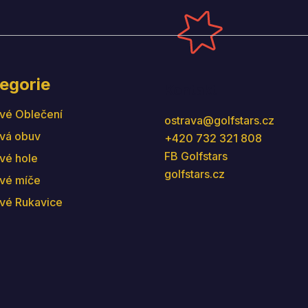
egorie
Kontakt
vé Oblečení
ostrava
@
golfstars.cz
vá obuv
+420 732 321 808
FB Golfstars
vé hole
golfstars.cz
vé míče
vé Rukavice