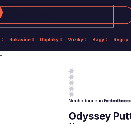
edat
e
Rukavice
Doplňky
Vozíky
Bagy
Regrip
´´
Průměrné
Neohodnoceno
Podrobnosti hodnocen
hodnocení
produktu
Odyssey Putt
je
0,0
´´
z