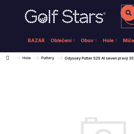
K
Přejít
na
o
Zpět
Zpět
do
do
obsah
š
Hl
obchodu
obchodu
í
k
BAZAR
Oblečení
Obuv
Hole
Míč
Domů
Hole
Puttery
Odyssey Putter S2S AI seven pravý 35