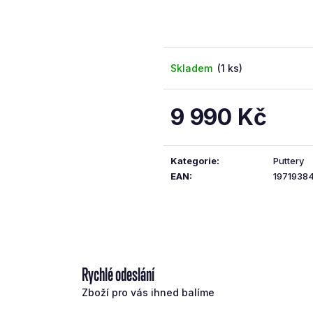
5
hvězdiček.
Skladem
(1 ks)
9 990 Kč
Měrná
cena:
Kategorie
:
Puttery
EAN
:
1971938
Rychlé odeslání
Zboží pro vás ihned balíme