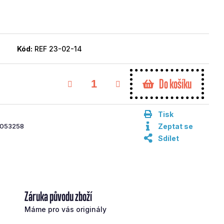
Kód:
REF 23-02-14
Do košíku
Tisk
053258
Zeptat se
Sdílet
Záruka původu zboží
Máme pro vás originály