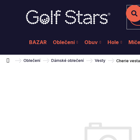
K
Přejít
na
o
Zpět
Zpět
do
do
obsah
š
Hl
obchodu
obchodu
í
k
BAZAR
Oblečení
Obuv
Hole
Míč
Domů
Oblečení
Dámské oblečení
Vesty
Cherie vest