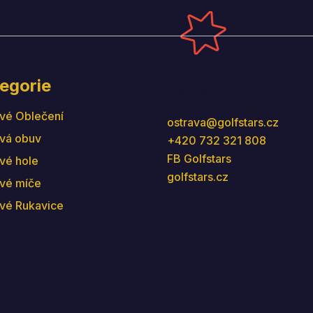
egorie
Kontakt
vé Oblečení
ostrava
@
golfstars.cz
vá obuv
+420 732 321 808
FB Golfstars
vé hole
golfstars.cz
vé míče
vé Rukavice