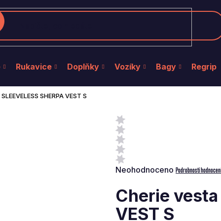
edat
e
Rukavice
Doplňky
Vozíky
Bagy
Regrip
a SLEEVELESS SHERPA VEST S
Průměrné
Neohodnoceno
Podrobnosti hodnocen
hodnocení
produktu
Cherie vest
je
0,0
VEST S
z