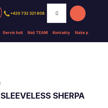
Nákupní
Přihlášení
+420 732 321 808
košík
Servis holí
Náš TEAM
Kontakty
Naše prodejna
í
a SLEEVELESS SHERPA