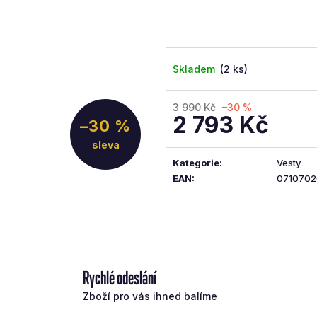
5
hvězdiček.
Skladem
(2 ks)
3 990 Kč
–30 %
2 793 Kč
–30 %
Měrná
cena:
Kategorie
:
Vesty
EAN
:
0710702
Rychlé odeslání
Zboží pro vás ihned balíme