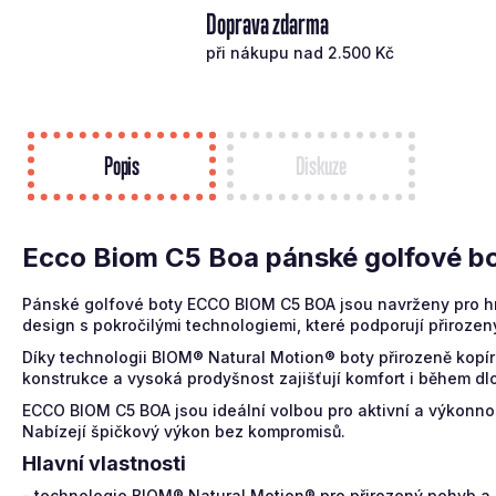
Doprava zdarma
při nákupu nad 2.500 Kč
Popis
Diskuze
Ecco Biom C5 Boa pánské golfové bot
Pánské golfové boty ECCO BIOM C5 BOA jsou navrženy pro hráče
design s pokročilými technologiemi, které podporují přirozený
Díky technologii BIOM® Natural Motion® boty přirozeně kopíru
konstrukce a vysoká prodyšnost zajišťují komfort i během dl
ECCO BIOM C5 BOA jsou ideální volbou pro aktivní a výkonnost
Nabízejí špičkový výkon bez kompromisů.
Hlavní vlastnosti
- technologie BIOM® Natural Motion® pro přirozený pohyb a l