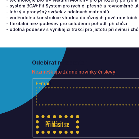
- systém BOA® Fit System pro rychlé, přesné a rovnoměrné u
- lehký a prodyšný svršek z odolných materiálů
- voděodolná konstrukce vhodná do různých povětrnostních
- flexibilní mezipodešev pro celodenní pohodlí při chůzi
- odolná podešev s vynikající trakcí pro jistotu při švihu i chů
Z
á
Odebírat newsletter
p
Nezmeškejte žádné novinky či slevy!
a
t
E-mail
í
Vložením e-mailu souhlasíte s
podmínkami oc
Přihlásit se