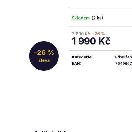
5
hvězdiček.
Skladem
(2 ks)
2 690 Kč
–26 %
1 990 Kč
Měrná
–26 %
cena:
Kategorie
:
Příslušen
EAN
:
7649667