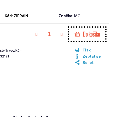
Kód:
ZIPRAIN
Značka:
MGI
Do košíku
Tisk
ství k vozíkům
32121
Zeptat se
Sdílet