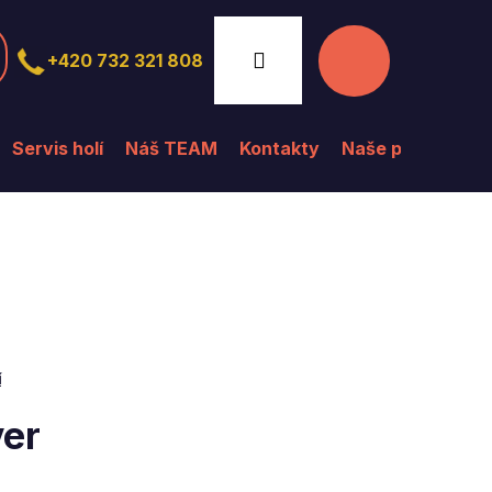
Nákupní
Přihlášení
+420 732 321 808
košík
Servis holí
Náš TEAM
Kontakty
Naše prodejna
í
ver