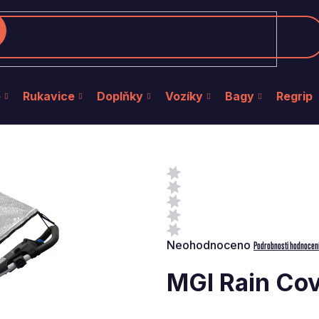
edat
e
Rukavice
Doplňky
Vozíky
Bagy
Regrip
Průměrné
Neohodnoceno
Podrobnosti hodnocen
hodnocení
produktu
MGI Rain Co
je
0,0
z