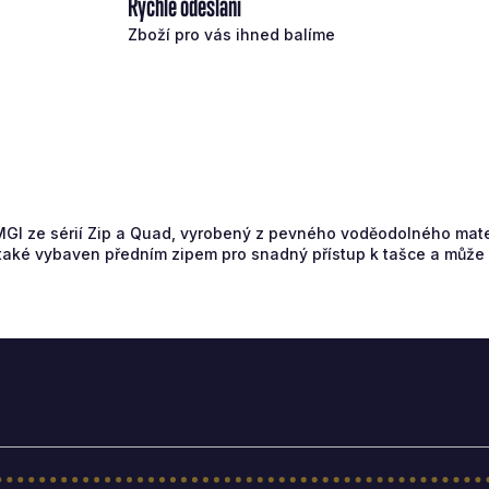
Rychlé odeslání
Zboží pro vás ihned balíme
MGI ze sérií Zip a Quad, vyrobený z pevného voděodolného mate
také vybaven předním zipem pro snadný přístup k tašce a může b