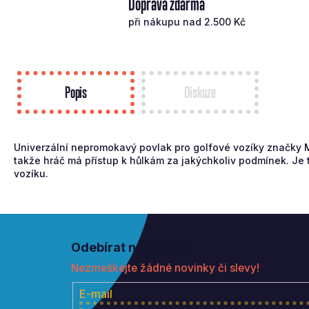
Doprava zdarma
při nákupu nad 2.500 Kč
Popis
Diskuze
Univerzální nepromokavý povlak pro golfové vozíky značky 
takže hráč má přístup k hůlkám za jakýchkoliv podmínek. Je 
vozíku.
Z
á
Odebírat newsletter
p
Nezmeškejte žádné novinky či slevy!
a
t
E-mail