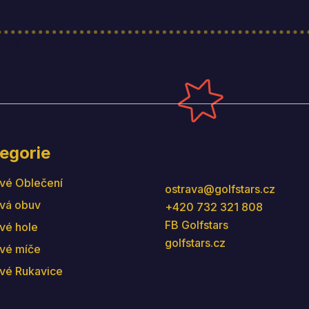
hrany osobních údajů
egorie
Kontakt
vé Oblečení
ostrava
@
golfstars.cz
vá obuv
+420 732 321 808
FB Golfstars
vé hole
golfstars.cz
vé míče
vé Rukavice