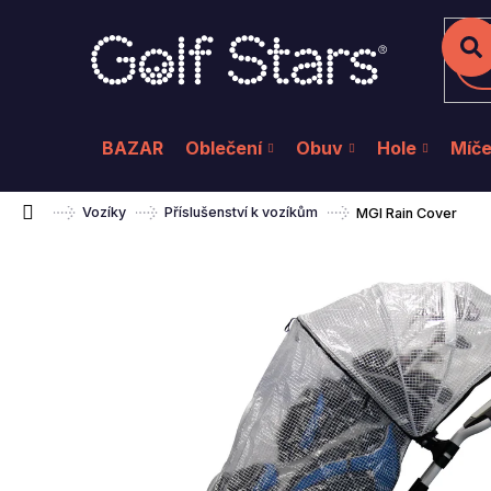
K
Přejít
na
o
Zpět
Zpět
do
do
obsah
š
Hl
obchodu
obchodu
í
k
BAZAR
Oblečení
Obuv
Hole
Míč
Domů
Vozíky
Příslušenství k vozíkům
MGI Rain Cover