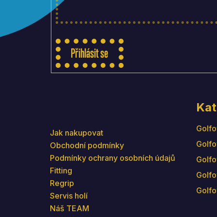
í
Vložením e-mailu souhlasíte s
podmínkami oc
Přihlásit se
Kat
Informace pro vás
Golfo
Jak nakupovat
Golfo
Obchodní podmínky
Podmínky ochrany osobních údajů
Golfo
Fitting
Golfo
Regrip
Golfo
Servis holí
Náš TEAM