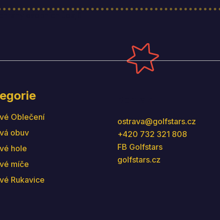
hrany osobních údajů
egorie
Kontakt
vé Oblečení
ostrava
@
golfstars.cz
vá obuv
+420 732 321 808
FB Golfstars
vé hole
golfstars.cz
vé míče
vé Rukavice