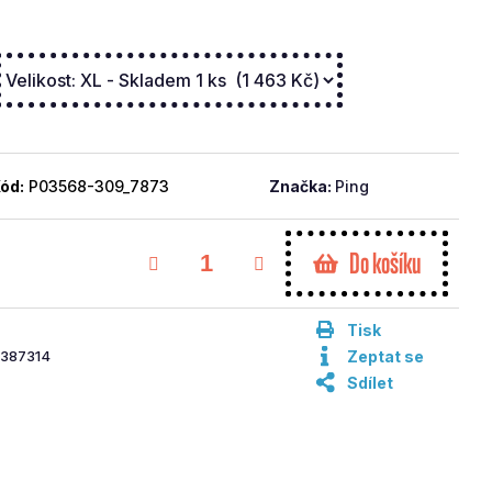
ód:
P03568-309_7873
Značka:
Ping
Do košíku
Tisk
387314
Zeptat se
Sdílet