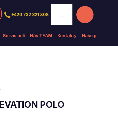
Nákupní
Přihlášení
+420 732 321 808
košík
Servis holí
Náš TEAM
Kontakty
Naše prodejna
í
ELEVATION POLO