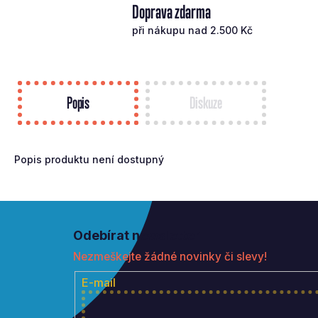
Doprava zdarma
při nákupu nad 2.500 Kč
Popis
Diskuze
Popis produktu není dostupný
Z
á
Odebírat newsletter
p
Nezmeškejte žádné novinky či slevy!
a
t
E-mail
í