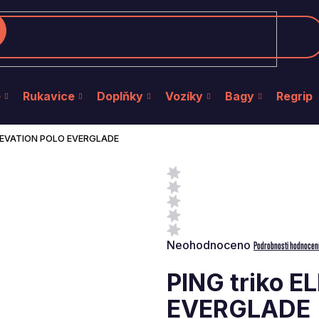
edat
e
Rukavice
Doplňky
Vozíky
Bagy
Regrip
ELEVATION POLO EVERGLADE
Průměrné
Neohodnoceno
Podrobnosti hodnocen
hodnocení
produktu
PING triko 
je
0,0
EVERGLADE
z