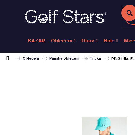
K
Přejít
na
o
Zpět
Zpět
do
do
obsah
š
Hl
obchodu
obchodu
í
k
BAZAR
Oblečení
Obuv
Hole
Míč
Domů
Oblečení
Pánské oblečení
Trička
PING triko 