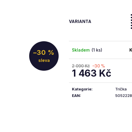
5
hvězdiček.
VARIANTA
Skladem
(1 ks)
K
–30 %
2 090 Kč
–30 %
1 463 Kč
Měrná
cena:
Kategorie
:
Trička
EAN
:
5052228