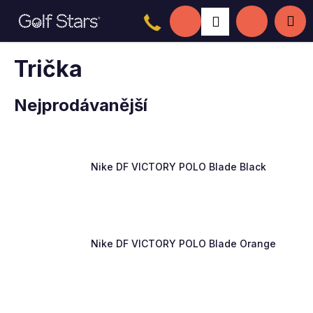
K
Přejít
Hledat
Nákupní
Me
Přihlášení
na
o
Zpět
Zpět
obsah
š
košík
í
Trička
C
k
o
Nejprodávanější
p
o
t
ř
Nike DF VICTORY POLO Blade Black
e
b
u
j
Nike DF VICTORY POLO Blade Orange
e
t
e
n