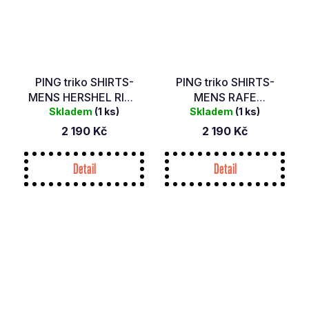
PING triko SHIRTS-
PING triko SHIRTS-
MENS HERSHEL RICH
MENS RAFE
Skladem
RED MULTI
(1 ks)
RHAPSODY PINK
Skladem
(1 ks)
2 190 Kč
2 190 Kč
Detail
Detail