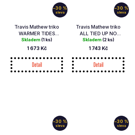
–30 %
–30 %
Travis Mathew triko
Travis Mathew triko
WARMER TIDES
ALL TIED UP NO
SCOOP 4COR
Skladem
(1 ks)
Skladem
LOGO 1WHT
(2 ks)
1 673 Kč
1 743 Kč
Detail
Detail
–30 %
–30 %