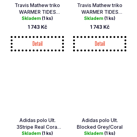
Travis Mathew triko
Travis Mathew triko
WARMER TIDES
WARMER TIDES
SCOOP 0BLK
Skladem
(1 ks)
SCOOP 3ARO
Skladem
(1 ks)
1 743 Kč
1 743 Kč
Detail
Detail
Adidas polo Ult.
Adidas polo Ult.
3Stripe Real Coral
Blocked Grey/Coral
Skladem
/Grey
(1 ks)
Skladem
(1 ks)