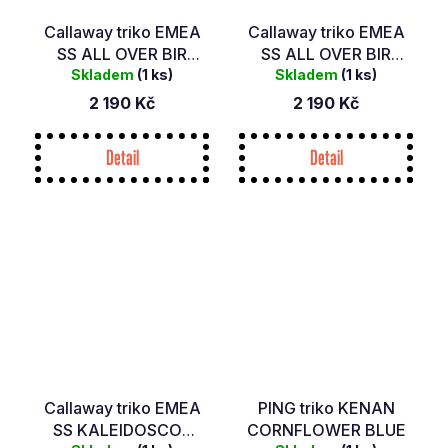
Callaway triko EMEA
Callaway triko EMEA
SS ALL OVER BIR
SS ALL OVER BIR
(ARCTIC PARADISE)
Skladem
(1 ks)
(BRIGHT WHITE)
Skladem
(1 ks)
2 190 Kč
2 190 Kč
Detail
Detail
Callaway triko EMEA
PING triko KENAN
SS KALEIDOSCOP
CORNFLOWER BLUE