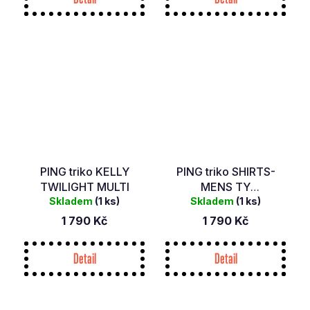
PING triko KELLY
PING triko SHIRTS-
TWILIGHT MULTI
MENS TY
Skladem
(1 ks)
INKY/BRIGHT
Skladem
(1 ks)
COBALT
1 790 Kč
1 790 Kč
Detail
Detail