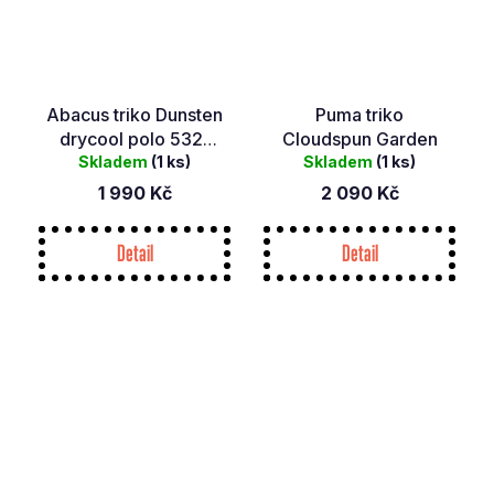
Abacus triko Dunsten
Puma triko
drycool polo 532-
Cloudspun Garden
Skladem
heaven
(1 ks)
Skladem
(1 ks)
1 990 Kč
2 090 Kč
Detail
Detail