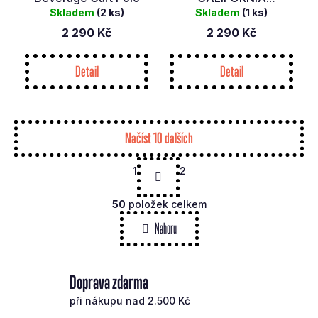
Skladem
(2 ks)
Skladem
CHRISTMAS
(1 ks)
2 290 Kč
2 290 Kč
Detail
Detail
Načíst 10 dalších
S
1
2
t
O
r
á
v
50
položek celkem
n
l
Nahoru
k
á
o
d
v
a
á
Doprava zdarma
c
n
í
í
při nákupu nad 2.500 Kč
p