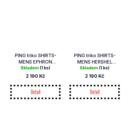
PING triko SHIRTS-
PING triko SHIRTS-
MENS EPHRON
MENS HERSHEL
WHITE/PINK HAZE
Skladem
(1 ks)
PURPLE ASH MULTI
Skladem
(1 ks)
MULTI
2 190 Kč
2 190 Kč
Detail
Detail