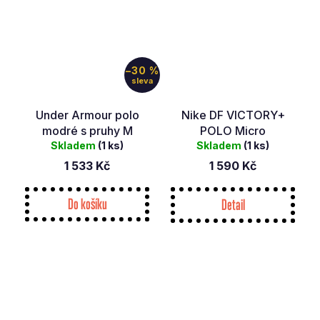
–30 %
Under Armour polo
Nike DF VICTORY+
modré s pruhy M
POLO Micro
Skladem
(1 ks)
Skladem
(1 ks)
1 533 Kč
1 590 Kč
Do košíku
Detail