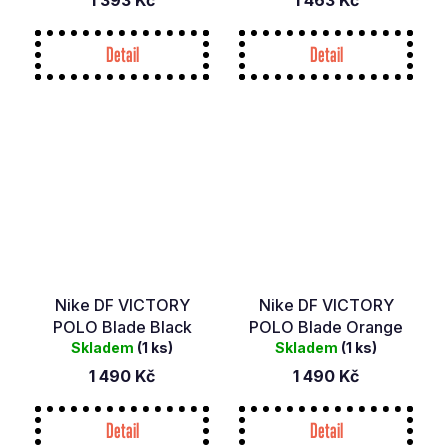
990
1 393 Kč
1 463 Kč
Kč
Detail
Detail
Nike DF VICTORY
Nike DF VICTORY
POLO Blade Black
POLO Blade Orange
Skladem
(1 ks)
Skladem
(1 ks)
1 490 Kč
1 490 Kč
Detail
Detail