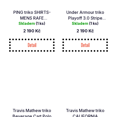
PING triko SHIRTS-
Under Armour triko
MENS RAFE
Playoff 3.0 Stripe
Skladem
TURQUOISE
(1 ks)
Skladem
Polo
(1 ks)
2 190 Kč
2 190 Kč
Detail
Detail
Travis Mathew triko
Travis Mathew triko
Beverage Cart Polo
CALIFORNIA