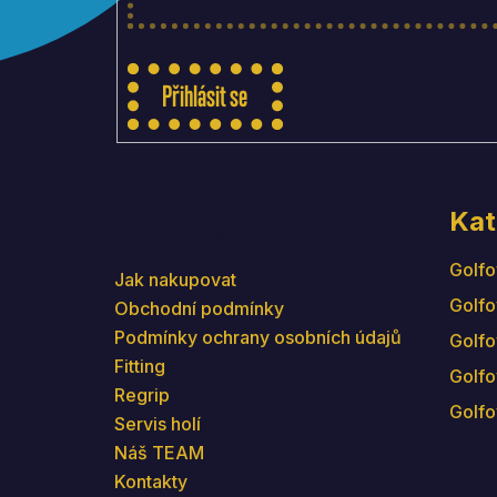
Vložením e-mailu souhlasíte s
podmínkami oc
Přihlásit se
Kat
Informace pro vás
Golfo
Jak nakupovat
Golfo
Obchodní podmínky
Podmínky ochrany osobních údajů
Golfo
Fitting
Golfo
Regrip
Golfo
Servis holí
Náš TEAM
Kontakty