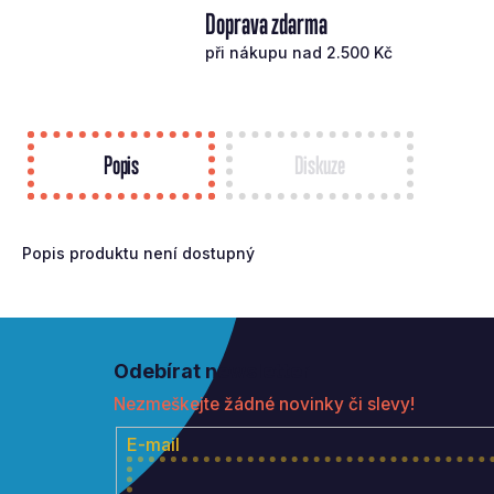
Doprava zdarma
při nákupu nad 2.500 Kč
Popis
Diskuze
Popis produktu není dostupný
Z
á
Odebírat newsletter
p
Nezmeškejte žádné novinky či slevy!
a
t
E-mail
í