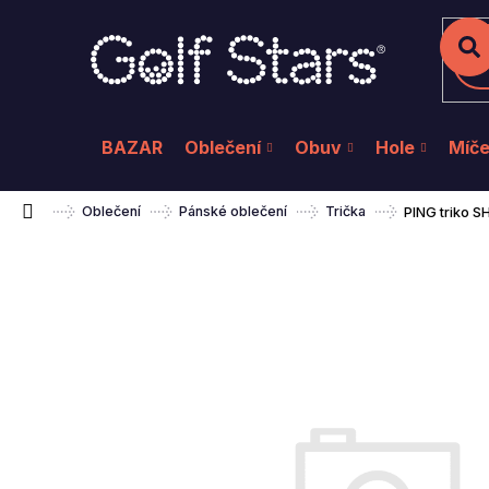
K
Přejít
na
o
Zpět
Zpět
do
do
obsah
š
Hl
obchodu
obchodu
í
k
BAZAR
Oblečení
Obuv
Hole
Míč
Domů
Oblečení
Pánské oblečení
Trička
PING triko 