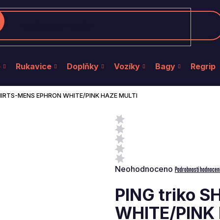
edat
e
Rukavice
Doplňky
Vozíky
Bagy
Regrip
SHIRTS-MENS EPHRON WHITE/PINK HAZE MULTI
Průměrné
Neohodnoceno
Podrobnosti hodnocen
hodnocení
produktu
PING triko 
je
0,0
WHITE/PINK
z