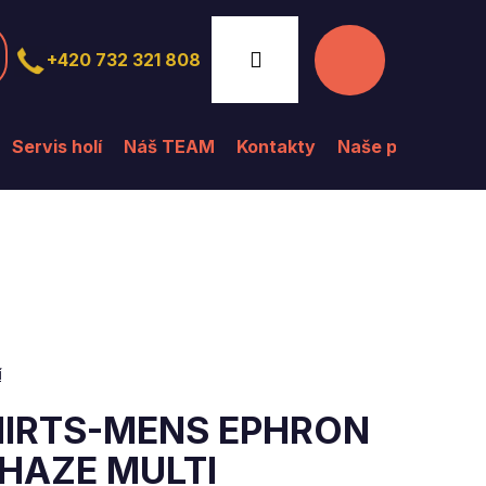
Nákupní
Přihlášení
+420 732 321 808
košík
Servis holí
Náš TEAM
Kontakty
Naše prodejna
í
SHIRTS-MENS EPHRON
 HAZE MULTI