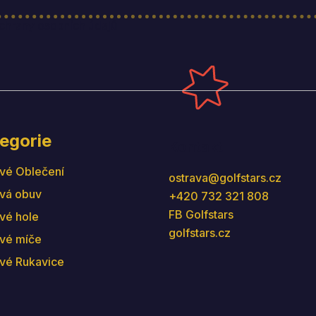
hrany osobních údajů
egorie
Kontakt
vé Oblečení
ostrava
@
golfstars.cz
vá obuv
+420 732 321 808
FB Golfstars
vé hole
golfstars.cz
vé míče
vé Rukavice