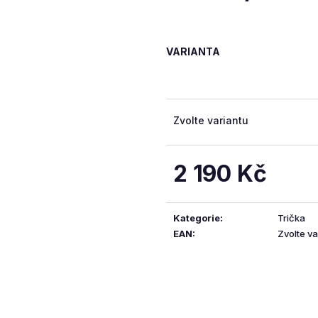
5
hvězdiček.
VARIANTA
Zvolte variantu
2 190 Kč
Měrná
cena:
Kategorie
:
Trička
EAN
:
Zvolte va