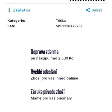
č
cena:
u
Zeptat se
Sdílet
j
e
Kategorie
:
Trička
m
EAN
:
5052228428239
e
TAYLOR
MADE
Doprava zdarma
FW
při nákupu nad 2.500 Kč
QI10
Č.5
LIGHT
Rychlé odeslání
FLEX
VENTUS
Zboží pro vás ihned balíme
6
573
Záruka původu zboží
Kč
Původně:
Máme pro vás originály
9
390
Kč