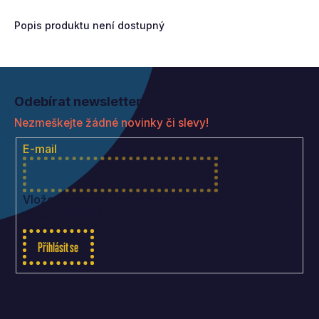
Popis produktu není dostupný
Z
á
Odebírat newsletter
p
Nezmeškejte žádné novinky či slevy!
a
t
E-mail
í
Vložením e-mailu souhlasíte s
podmínkami ochrany
osobních údajů
Přihlásit se