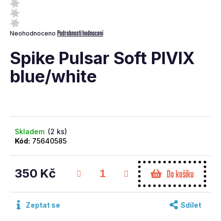
a
j
Průměrné
Podrobnosti hodnocení
Neohodnoceno
í
hodnocení
t
produktu
Spike Pulsar Soft PIVIX
je
?
0,0
blue/white
z
5
hvězdiček.
Skladem
(2 ks)
Hledat
Kód:
75640585
D
350 Kč
Do košíku
o
p
Měrná
cena:
o
Zeptat se
Sdílet
r
u