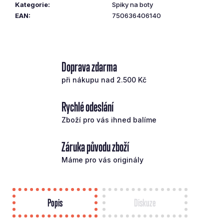
Kategorie
:
Spiky na boty
č
EAN
:
750636406140
u
j
e
m
e
Doprava zdarma
při nákupu nad 2.500 Kč
TAYLOR
MADE
Rychlé odeslání
WEDGE
MG5
Zboží pro vás ihned balíme
CHROME
SB60.10/RH
S
Záruka původu zboží
4
Máme pro vás originály
990
Kč
Popis
Diskuze