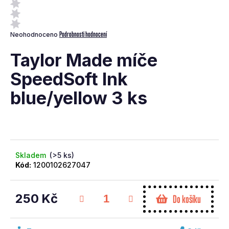
a
j
Průměrné
Podrobnosti hodnocení
Neohodnoceno
í
hodnocení
t
produktu
Taylor Made míče
je
?
0,0
SpeedSoft Ink
z
blue/yellow 3 ks
5
hvězdiček.
Hledat
Skladem
(>5 ks)
Kód:
1200102627047
D
o
p
250 Kč
Do košíku
o
Měrná
r
cena:
u