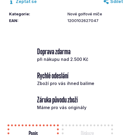
Zeptat se
Sdílet
č
u
Kategorie
:
Nové golfové míče
j
EAN
:
1200102627047
e
m
e
Doprava zdarma
ODYSSEY
při nákupu nad 2.500 Kč
PUTTER
DFX
PRAVÝ
Rychlé odeslání
1WIDE
OS
Zboží pro vás ihned balíme
GRIP
35
´´
Záruka původu zboží
3
Máme pro vás originály
213
Kč
Původně:
4
590
Popis
Diskuze