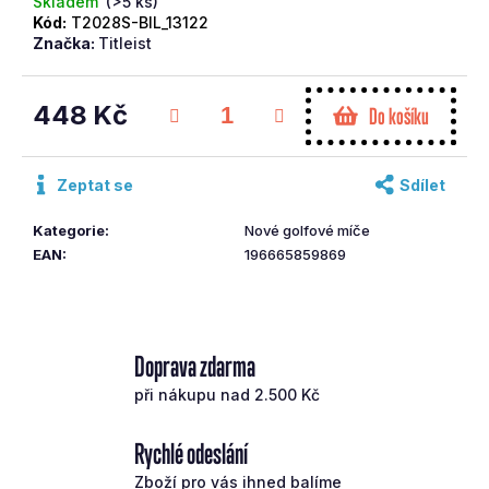
Skladem
(>5 ks)
č
Kód:
T2028S-BIL_13122
u
Značka:
Titleist
j
e
448 Kč
m
Do košíku
e
Měrná
cena:
Zeptat se
Sdílet
CLEVELAND
PUTTER
Kategorie
:
Nové golfové míče
SOFT2
#11S
EAN
:
196665859869
35
RH
4
690
Kč
Doprava zdarma
při nákupu nad 2.500 Kč
Rychlé odeslání
Zboží pro vás ihned balíme