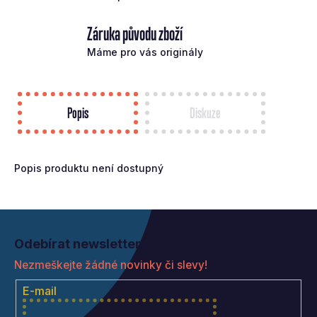
Záruka původu zboží
Máme pro vás originály
Popis
Diskuze
Popis produktu není dostupný
Z
á
Odebírat newsletter
p
Nezmeškejte žádné novinky či slevy!
a
t
E-mail
í