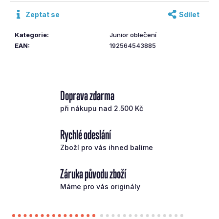
č
Zeptat se
Sdílet
u
j
Kategorie
:
Junior oblečení
e
EAN
:
192564543885
m
e
SRIXON
Doprava zdarma
IRONS
ZX
při nákupu nad 2.500 Kč
5
MK
II
Rychlé odeslání
5-
PW
Zboží pro vás ihned balíme
REGULAR
OCEL
Záruka původu zboží
19
593
Máme pro vás originály
Kč
Původně:
27