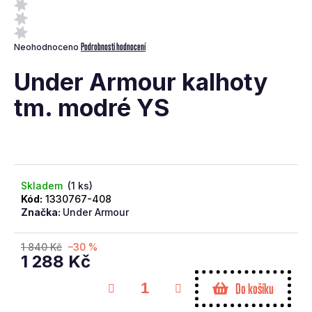
a
j
Průměrné
Podrobnosti hodnocení
Neohodnoceno
í
hodnocení
t
produktu
Under Armour kalhoty
je
?
0,0
tm. modré YS
z
5
hvězdiček.
Skladem
(1 ks)
Hledat
Kód:
1330767-408
Značka:
Under Armour
D
o
1 840 Kč
–30 %
1 288 Kč
p
o
Měrná
Do košíku
cena:
r
u