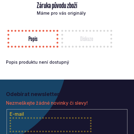
Záruka původu zboží
Máme pro vás originály
Popis
Diskuze
Popis produktu není dostupný
Z
á
Odebírat newsletter
p
Nezmeškejte žádné novinky či slevy!
a
t
E-mail
í