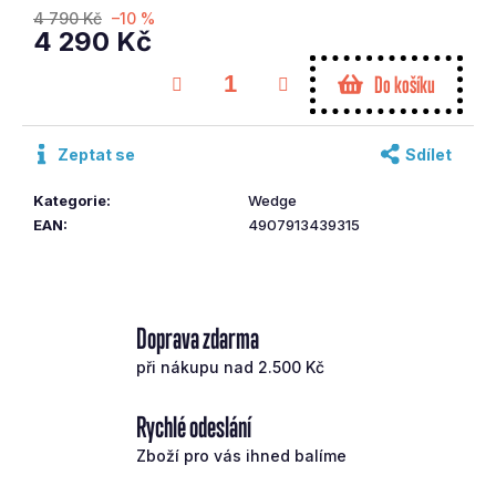
č
4 790 Kč
–10 %
4 290 Kč
u
j
Měrná
Do košíku
cena:
e
m
e
Zeptat se
Sdílet
Kategorie
:
Wedge
CALLAWAY
PUTTER
EAN
:
4907913439315
2BALL
ELEVEN
DB
OS
35
Doprava zdarma
6
293
při nákupu nad 2.500 Kč
Kč
Původně:
Rychlé odeslání
8
990
Zboží pro vás ihned balíme
Kč