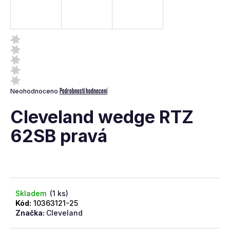
a
j
í
t
?
Průměrné
Podrobnosti hodnocení
Neohodnoceno
hodnocení
produktu
Cleveland wedge RTZ
je
0,0
62SB pravá
z
Hledat
5
hvězdiček.
D
o
p
Skladem
(1 ks)
o
Kód:
10363121-25
Značka:
Cleveland
r
u