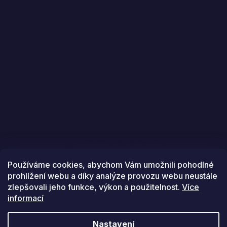
Sledovat na Instagramu
Používáme cookies, abychom Vám umožnili pohodlné
prohlížení webu a díky analýze provozu webu neustále
zlepšovali jeho funkce, výkon a použitelnost.
Více
informací
Vytvořil Shoptet
Nastavení
Copyright 2026
Golfstars
. Všechna práva vyhrazena.