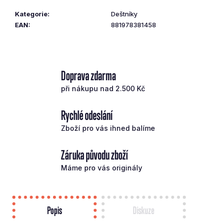
č
Kategorie
:
Deštníky
u
EAN
:
881978381458
j
e
m
e
Doprava zdarma
při nákupu nad 2.500 Kč
CALLAWAY
DRIVER
QUANTUM
Rychlé odeslání
MAX
10,5°
Zboží pro vás ihned balíme
REGULAR
RH
Záruka původu zboží
16
590
Máme pro vás originály
Kč
Původně:
17
990
Kč
Popis
Diskuze