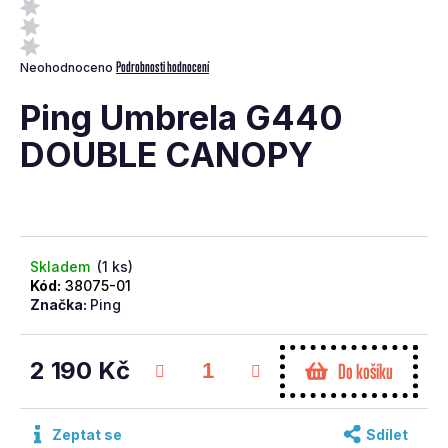
a
j
Průměrné
Podrobnosti hodnocení
Neohodnoceno
í
hodnocení
t
produktu
Ping Umbrela G440
je
?
0,0
DOUBLE CANOPY
z
5
hvězdiček.
Skladem
(1 ks)
Hledat
Kód:
38075-01
Značka:
Ping
D
o
2 190 Kč
Do košíku
p
Měrná
o
cena:
r
Zeptat se
Sdílet
u