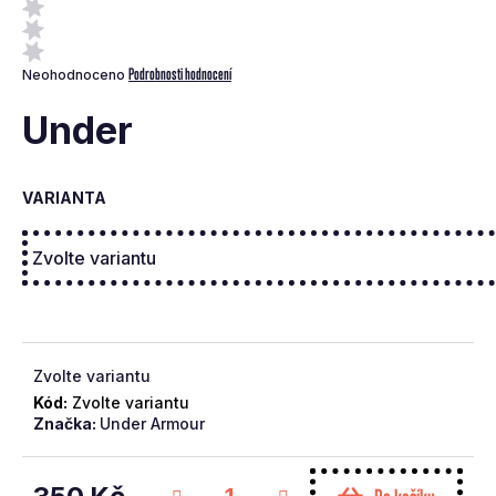
a
j
Průměrné
Podrobnosti hodnocení
Neohodnoceno
í
hodnocení
t
produktu
Under
je
?
0,0
z
VARIANTA
5
hvězdiček.
Hledat
D
Zvolte variantu
o
Kód:
Zvolte variantu
p
Značka:
Under Armour
o
r
u