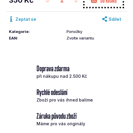
350 Kč
Do košíku
č
Měrná
u
cena:
j
Zeptat se
Sdílet
e
m
Kategorie
:
Ponožky
e
EAN
:
Zvolte variantu
TAYLOR
MADE
IRONS
Doprava zdarma
STEALTH
5-
při nákupu nad 2.500 Kč
PW
OCEL
R
Rychlé odeslání
16
Zboží pro vás ihned balíme
793
Kč
Původně:
Záruka původu zboží
23
990
Máme pro vás originály
Kč