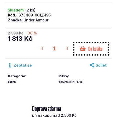
č
u
Skladem
(2 ks)
j
Kód:
1373409-001_6195
Značka:
Under Armour
e
m
e
2 590 Kč
–30 %
1 813 Kč
Měrná
CALLAWAY
Do košíku
cena:
PUTTER
DFX
25
Zeptat se
Sdílet
2BALLBLADE
CH
OS
Kategorie
:
Mikiny
35
EAN
:
195253858178
4
590
Kč
Doprava zdarma
při nákupu nad 2.500 Kč