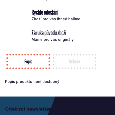
Rychlé odeslání
Zboží pro vás ihned balíme
Záruka původu zboží
Máme pro vás originály
Popis
Diskuze
Popis produktu není dostupný
Z
á
Odebírat newsletter
p