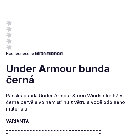
a
j
í
t
?
Průměrné
Podrobnosti hodnocení
Neohodnoceno
hodnocení
produktu
Under Armour bunda
je
0,0
černá
z
Hledat
5
hvězdiček.
Pánská bunda Under Armour Storm Windstrike FZ v
D
černé barvě a volném střihu z větru a vodě odolného
o
materiálu
p
o
VARIANTA
r
u