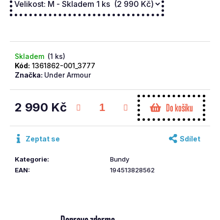
č
u
j
e
m
Skladem
(1 ks)
e
Kód:
1361862-001_3777
Značka:
Under Armour
CALLAWAY
DRIVER
2 990 Kč
Do košíku
QUANTUM
MAXD
Měrná
10,5°
cena:
REGULAR
Zeptat se
Sdílet
RH
16
Kategorie
:
Bundy
590
Kč
EAN
:
194513828562
Původně:
17
990
Kč