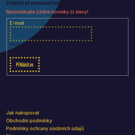
Odebírat newsletter
p
Nezmeškejte žádné novinky či slevy!
a
t
E-mail
í
Vložením e-mailu souhlasíte s
podmínkami ochrany
osobních údajů
Přihlásit se
Informace pro vás
Jak nakupovat
Obchodní podmínky
Podmínky ochrany osobních údajů