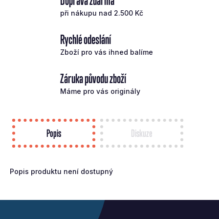
Doprava zdarma
při nákupu nad 2.500 Kč
Rychlé odeslání
Zboží pro vás ihned balíme
Záruka původu zboží
Máme pro vás originály
Popis
Diskuze
Popis produktu není dostupný
Z
á